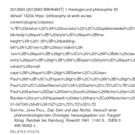
2012693
{2012693:W8H6463T}
1
theologie-und-philosophie
50
default
13234
https://philosophy-at-work.eu/wp-
content/plugins/zotpress/
%7B%22status%22%3A%22success%22%2C%22updateneeded%22
bib-body%26quot%3B%20style%3D%26quot%3Bline-
height%3A%201.35%3B%20padding-
left%3A%201em%3B%20text-indent%3A-
1em%3B%26quot%3B%26gt%3B%5Cn%20%20%26lt%3Bdiv%20clas
entry%26quot%3B%26gt%3B%26lt%3Bspan%20style%3D%26quot%3B
variant%3Asmall-
caps%3B%26quot%3B%26gt%3BSartre%2C%20Jean-
Paul%26lt%3B%5C%2Fspan%26gt%3B%2C%20%26lt%3Bi%26gt%3BD
Paul%22%2C%22lastName%22%3A%22Sartre%22%7D%2C%7B%22cre
Paul%20Sartres%20Das%20Sein%20und%20das%20Nichts%20er%5C
Bandes%20zum%20Hauptwerk%20des%20franz%5Cu00f6sischen
01-04T09%3A45%3A15Z%22%7D%7D%5D%7D
Sartre, Jean-Paul
,
Das Sein und das Nichts. Versuch einer
phänomenologischen Ontologie
; herausgegeben von
Traugott
König
. Reinbek bei Hamburg: Rowohlt 1991. 1160 S., ISBN 3
498 06262 x.
RELATED POSTS