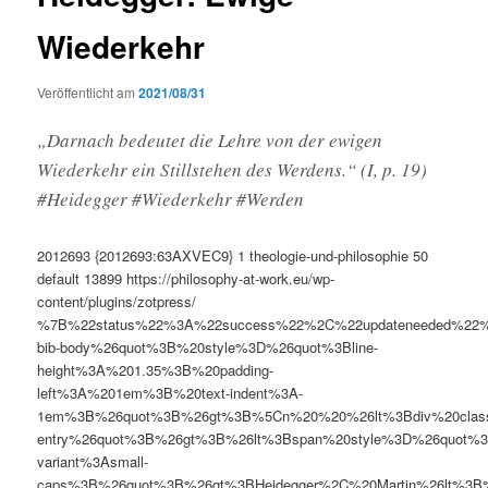
Wiederkehr
Veröffentlicht am
2021/08/31
„Darnach bedeutet die Lehre von der ewigen
Wiederkehr ein Stillstehen des Werdens.“ (I, p. 19)
#Heidegger #Wiederkehr #Werden
2012693
{2012693:63AXVEC9}
1
theologie-und-philosophie
50
default
13899
https://philosophy-at-work.eu/wp-
content/plugins/zotpress/
%7B%22status%22%3A%22success%22%2C%22updateneeded%22
bib-body%26quot%3B%20style%3D%26quot%3Bline-
height%3A%201.35%3B%20padding-
left%3A%201em%3B%20text-indent%3A-
1em%3B%26quot%3B%26gt%3B%5Cn%20%20%26lt%3Bdiv%20clas
entry%26quot%3B%26gt%3B%26lt%3Bspan%20style%3D%26quot%3B
variant%3Asmall-
caps%3B%26quot%3B%26gt%3BHeidegger%2C%20Martin%26lt%