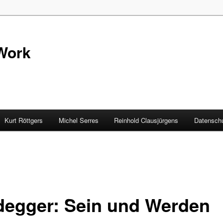
Work
Kurt Röttgers
Michel Serres
Reinhold Clausjürgens
Datenschu
degger: Sein und Werden