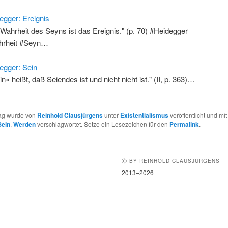
egger: Ereignis
 Wahrheit des Seyns ist das Ereignis." (p. 70) #Heidegger
hrheit #Seyn…
egger: Sein
in« heißt, daß Seiendes ist und nicht nicht ist." (II, p. 363)…
rag wurde von
Reinhold Clausjürgens
unter
Existentialismus
veröffentlicht und mi
Sein
,
Werden
verschlagwortet. Setze ein Lesezeichen für den
Permalink
.
Ⓒ BY REINHOLD CLAUSJÜRGENS
2013–2026