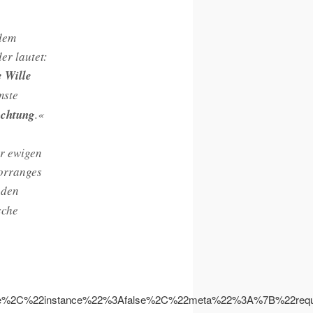
 dem
er lautet:
e Wille
emste
achtung
.«
er ewigen
Vorranges
 den
sche
se%2C%22instance%22%3Afalse%2C%22meta%22%3A%7B%22re