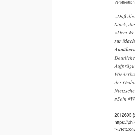
Veröffentlic
„Daß dies
Stück, da
»Dem Wer
zur Mach
Annäherun
Deutliche
Aufprägun
Wie­derku
des Geda
Nietzsche
#Sein #W
2012693
{
https://ph
%7B%22s