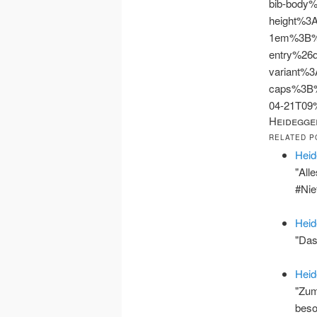
bib-body
height%3
1em%3B%
entry%26
variant%3
caps%3B
04-21T0
Heidegge
RELATED P
Heid
"All
#Ni
Heid
"Das
Heid
"Zum
beso