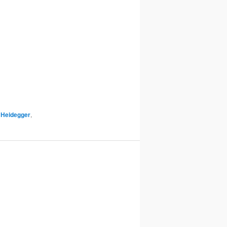
t
Heidegger
,