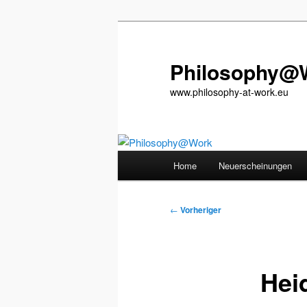
Zum
primären
Inhalt
Philosophy@
springen
www.philosophy-at-work.eu
Hauptmenü
Home
Neuerscheinungen
Beitragsnavigation
←
Vorheriger
Hei