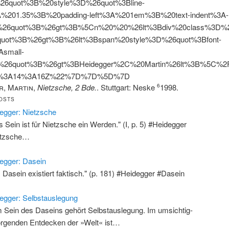
%26quot%3B%20style%3D%26quot%3Bline-
A%201.35%3B%20padding-left%3A%201em%3B%20text-indent%3A-
26quot%3B%26gt%3B%5Cn%20%20%26lt%3Bdiv%20class%3D%26
quot%3B%26gt%3B%26lt%3Bspan%20style%3D%26quot%3Bfont-
Asmall-
%26quot%3B%26gt%3BHeidegger%2C%20Martin%26lt%3B%5C%
9%3A14%3A16Z%22%7D%7D%5D%7D
r, Martin
,
Nietzsche, 2 Bde.
. Stuttgart: Neske
1998.
6
OSTS
egger: Nietzsche
es Sein ist für Nietzsche ein Werden." (I, p. 5) #Heidegger
etzsche…
egger: Dasein
 Dasein existiert faktisch." (p. 181) #Heidegger #Dasein
egger: Selbstauslegung
 Sein des Daseins gehört Selbstauslegung. Im umsichtig-
rgenden Entdecken der »Welt« ist…