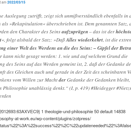
ht am
2022/03/15
e Auslegung zutrifft, zeigt sich unmißverständlich ebenfalls in
s als »Rekapitulation« überschrieben ist. Dem genannten Satz, d
den den Cha­rakter des Seins
aufzuprägen
– das ist der
höchst
t
«, folgt alsbald der Satz: »Daß
Alles wiederkehrt
, ist die extr
g einer Welt des Werdens an die des Seins: – Gipfel der Betr
r kann nicht gesagt werden: 1. wie und auf welchem Grund die
g des Seins auf das Werden gemeint ist, 2. daß der Gedanke d
nft des Gleichen auch und gerade in der Zeit des schein­baren 
nkens vom Willen zur Macht
der
Gedanke der Gedanken bleibt,
s Philosophie un­ablässig denkt.“ (I, p. 419) #Heidegger #Nietz
erden
2012693:63AXVEC9}
1
theologie-und-philosophie
50
default
14838
ilosophy-at-work.eu/wp-content/plugins/zotpress/
tatus%22%3A%22success%22%2C%22updateneeded%22%3Afal