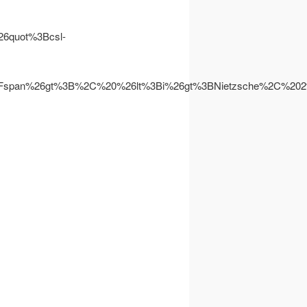
quot%3Bcsl-
2Fspan%26gt%3B%2C%20%26lt%3Bi%26gt%3BNietzsche%2C%2