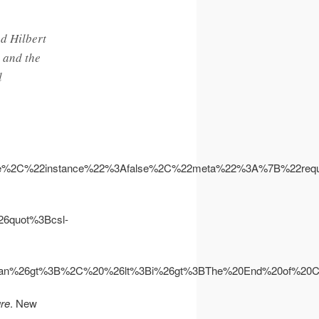
ed Hilbert
s and the
l
se%2C%22instance%22%3Afalse%2C%22meta%22%3A%7B%22re
quot%3Bcsl-
span%26gt%3B%2C%20%26lt%3Bi%26gt%3BThe%20End%20of%2
ure
. New