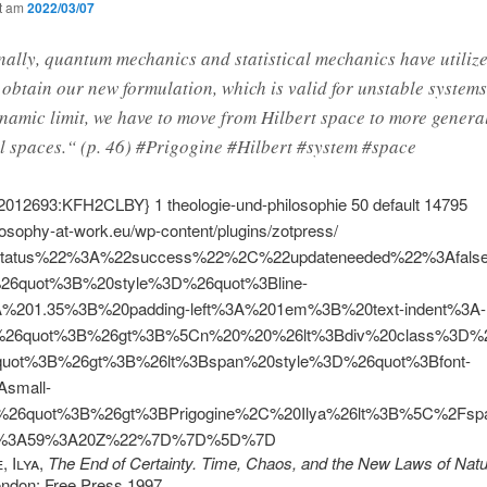
ht am
2022/03/07
nally, quantum mechanics and statistical mechanics have utiliz
 obtain our new formulation, which is valid for unstable system
amic limit, we have to move from Hilbert space to more genera
l spaces.“ (p. 46) #Prigogine #Hilbert #system #space
2012693:KFH2CLBY}
1
theologie-und-philosophie
50
default
14795
ilosophy-at-work.eu/wp-content/plugins/zotpress/
tatus%22%3A%22success%22%2C%22updateneeded%22%3Afal
%26quot%3B%20style%3D%26quot%3Bline-
A%201.35%3B%20padding-left%3A%201em%3B%20text-indent%3A-
26quot%3B%26gt%3B%5Cn%20%20%26lt%3Bdiv%20class%3D%26
quot%3B%26gt%3B%26lt%3Bspan%20style%3D%26quot%3Bfont-
Asmall-
%26quot%3B%26gt%3BPrigogine%2C%20Ilya%26lt%3B%5C%2F
1%3A59%3A20Z%22%7D%7D%5D%7D
, Ilya
,
The End of Certainty. Time, Chaos, and the New Laws of Nat
ondon: Free Press 1997.