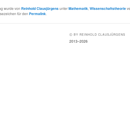
rag wurde von
Reinhold Clausjürgens
unter
Mathematik
,
Wissenschaftstheorie
ve
esezeichen für den
Permalink
.
Ⓒ BY REINHOLD CLAUSJÜRGENS
2013–2026