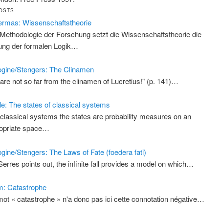
OSTS
rmas: Wissenschaftstheorie
 Methodologie der Forschung setzt die Wissenschaftstheorie die
ung der formalen Logik…
ogine/Stengers: The Clinamen
are not so far from the clinamen of Lucretius!" (p. 141)…
le: The states of classical systems
 classical systems the states are probability measures on an
opriate space…
ogine/Stengers: The Laws of Fate (foedera fati)
Serres points out, the infinite fall provides a model on which…
: Catastrophe
mot « catastrophe » n'a donc pas ici cette connotation négative…