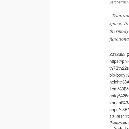
Veröffentlic
„Traditio
space. To
thermodyn
functiona
2012693
{
https://ph
%7B%22s
bib-body
height%3
1em%3B%
entry%26
variant%3
caps%3B
12-28T1
Prigogine
York, L