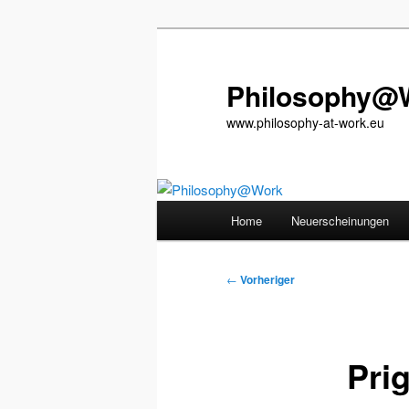
Zum
primären
Inhalt
Philosophy@
springen
www.philosophy-at-work.eu
Hauptmenü
Home
Neuerscheinungen
Beitragsnavigation
←
Vorheriger
Pri