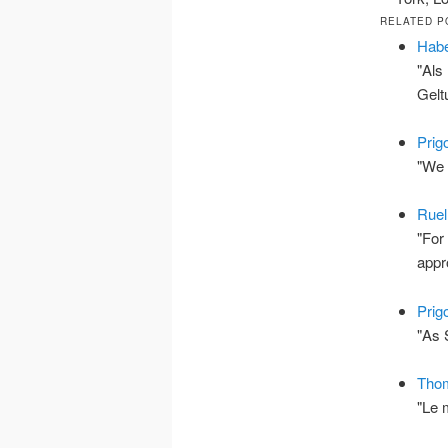
RELATED P
Habe
"Als
Gelt
Prig
"We 
Ruel
"For
appr
Prig
"As 
Thom
"Le 