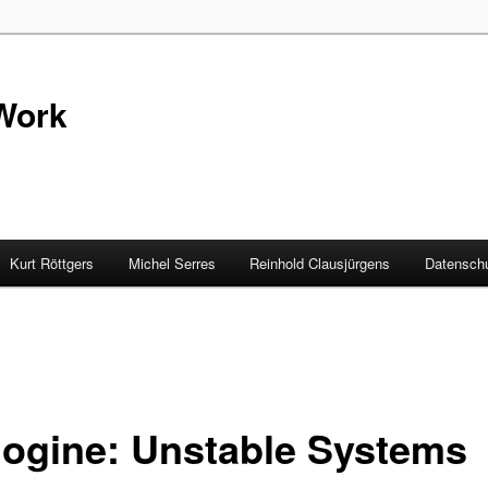
Work
Kurt Röttgers
Michel Serres
Reinhold Clausjürgens
Datenschu
gogine: Unstable Systems