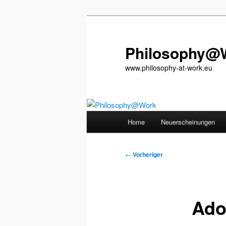
Zum
primären
Inhalt
Philosophy@
springen
www.philosophy-at-work.eu
Hauptmenü
Home
Neuerscheinungen
Beitragsnavigation
←
Vorheriger
Ado