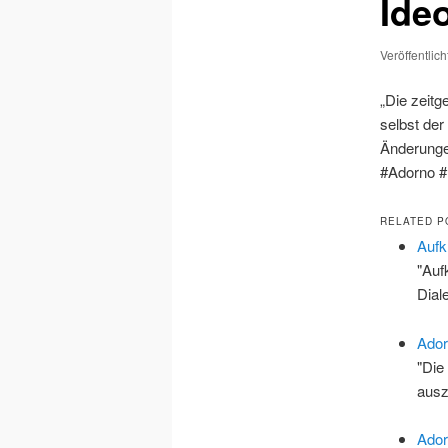
Ide
Veröffentlic
„Die zeitg
selbst der
Änderungen
#Adorno #
RELATED P
Aufk
"Auf
Dial
Ador
"Die
ausz
Ador