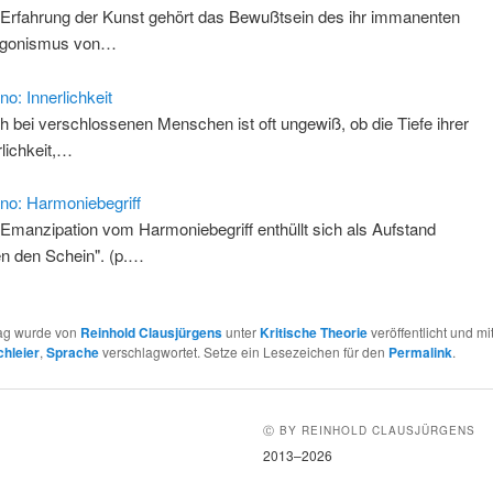
 Erfahrung der Kunst gehört das Bewußtsein des ihr immanenten
agonismus von…
no: Innerlichkeit
h bei verschlossenen Menschen ist oft ungewiß, ob die Tiefe ihrer
rlichkeit,…
no: Harmoniebegriff
 Emanzipation vom Harmoniebegriff enthüllt sich als Aufstand
n den Schein". (p.…
rag wurde von
Reinhold Clausjürgens
unter
Kritische Theorie
veröffentlicht und mi
chleier
,
Sprache
verschlagwortet. Setze ein Lesezeichen für den
Permalink
.
Ⓒ BY REINHOLD CLAUSJÜRGENS
2013–2026