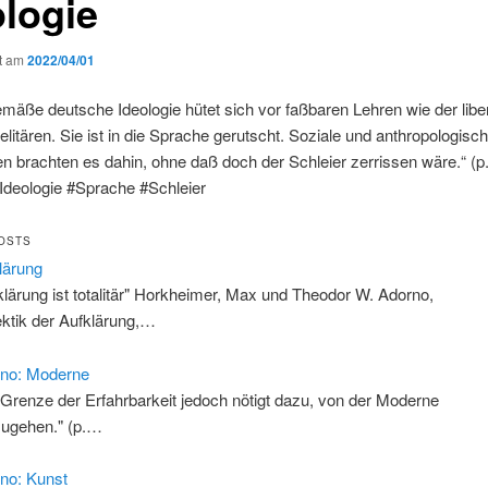
ologie
ht am
2022/04/01
emäße deutsche Ideologie hütet sich vor faßbaren Lehren wie der libe
 elitären. Sie ist in die Sprache gerutscht. Soziale und anthropologisc
 brachten es dahin, ohne daß doch der Schleier zerrissen wäre.“ (p
Ideologie #Sprache #Schleier
OSTS
lärung
klärung ist totalitär" Horkheimer, Max und Theodor W. Adorno,
ektik der Aufklärung,…
no: Moderne
 Grenze der Erfahrbarkeit jedoch nötigt dazu, von der Moderne
ugehen." (p.…
no: Kunst