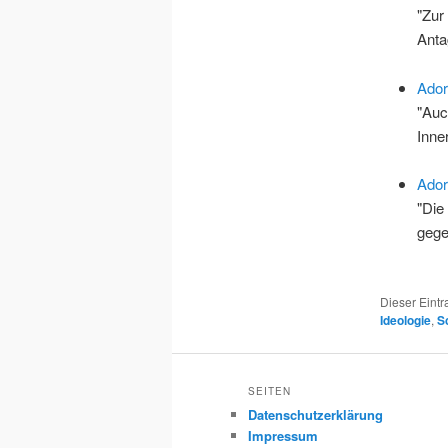
"Zur
Ant
Ador
"Auc
Inne
Ador
"Die
gege
Dieser Eint
Ideologie
,
S
SEITEN
Datenschutzerklärung
Impressum