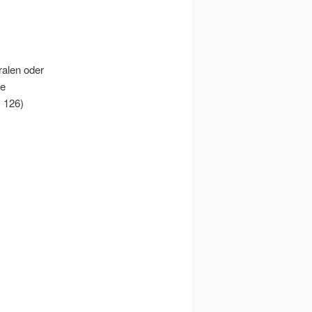
ralen oder
he
. 126)