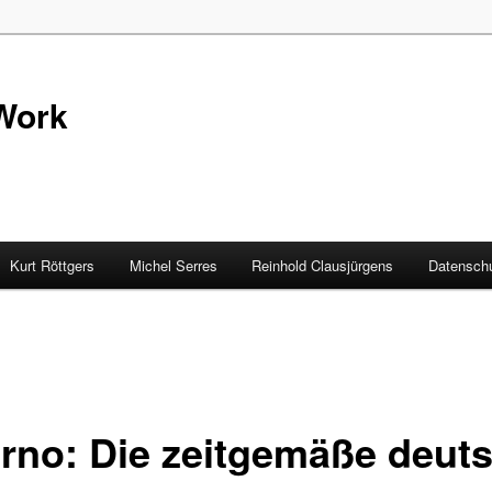
Work
Kurt Röttgers
Michel Serres
Reinhold Clausjürgens
Datenschu
rno: Die zeitgemäße deut