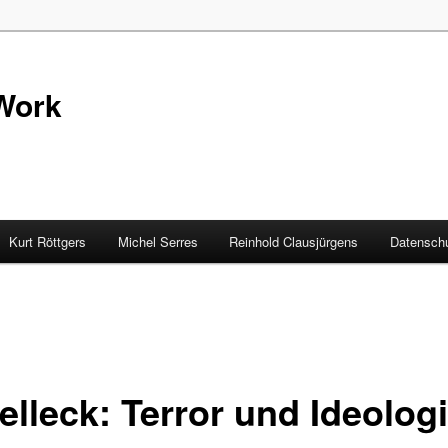
Work
Kurt Röttgers
Michel Serres
Reinhold Clausjürgens
Datenschu
elleck: Terror und Ideolog