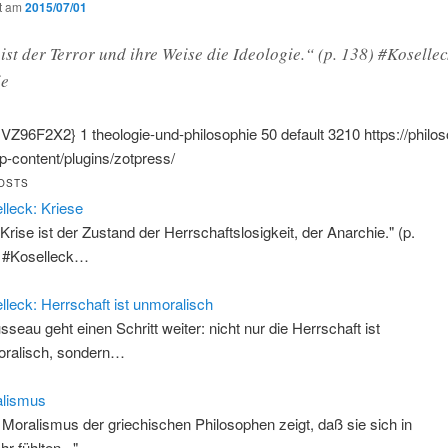
ht am
2015/07/01
ist der Terror und ihre Weise die Ideologie.“ (p. 138) #Koselle
ie
:VZ96F2X2}
1
theologie-und-philosophie
50
default
3210
https://philo
-content/plugins/zotpress/
OSTS
lleck: Kriese
 Krise ist der Zustand der Herrschaftslosigkeit, der Anarchie." (p.
 #Koselleck…
lleck: Herrschaft ist unmoralisch
sseau geht einen Schritt weiter: nicht nur die Herrschaft ist
ralisch, sondern…
alismus
 Moralismus der griechischen Philosophen zeigt, daß sie sich in
hr fühlten..."…