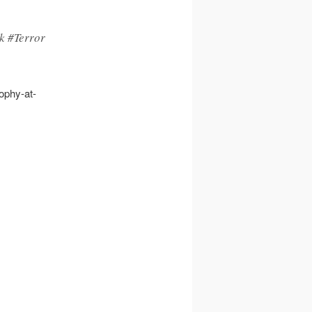
ck #Terror
sophy-at-