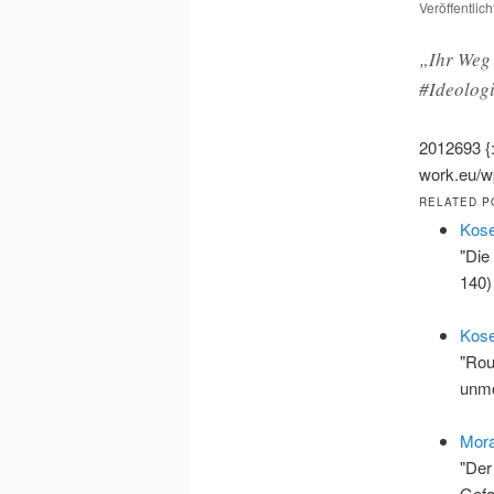
Veröffentlic
„Ihr Weg 
#Ideolog
2012693
{
work.eu/wp
RELATED P
Kose
"Die
140)
Kose
"Rou
unmo
Mor
"Der
Gefa