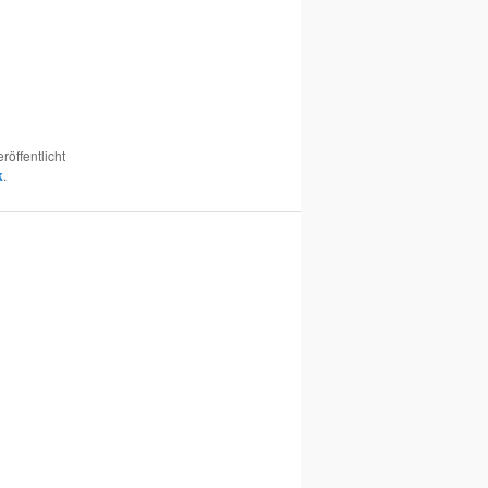
röffentlicht
k
.