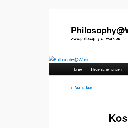
Zum
primären
Inhalt
Philosophy@
springen
www.philosophy-at-work.eu
Hauptmenü
Home
Neuerscheinungen
Beitragsnavigation
←
Vorheriger
Kos