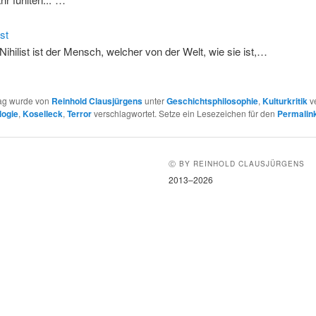
ist
 Nihilist ist der Mensch, welcher von der Welt, wie sie ist,…
rag wurde von
Reinhold Clausjürgens
unter
Geschichtsphilosophie
,
Kulturkritik
ve
logie
,
Koselleck
,
Terror
verschlagwortet. Setze ein Lesezeichen für den
Permalin
Ⓒ BY REINHOLD CLAUSJÜRGENS
2013–2026