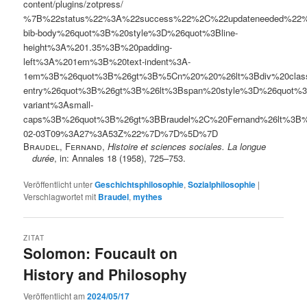
content/plugins/zotpress/
%7B%22status%22%3A%22success%22%2C%22updateneeded%22
bib-body%26quot%3B%20style%3D%26quot%3Bline-
height%3A%201.35%3B%20padding-
left%3A%201em%3B%20text-indent%3A-
1em%3B%26quot%3B%26gt%3B%5Cn%20%20%26lt%3Bdiv%20clas
entry%26quot%3B%26gt%3B%26lt%3Bspan%20style%3D%26quot%3B
variant%3Asmall-
caps%3B%26quot%3B%26gt%3BBraudel%2C%20Fernand%26lt%3
02-03T09%3A27%3A53Z%22%7D%7D%5D%7D
Braudel, Fernand
,
Histoire et sciences sociales. La longue
durée
, in: Annales 18 (1958), 725–753.
Veröffentlicht unter
Geschichtsphilosophie
,
Sozialphilosophie
|
Verschlagwortet mit
Braudel
,
mythes
ZITAT
Solomon: Foucault on
History and Philosophy
Veröffentlicht am
2024/05/17