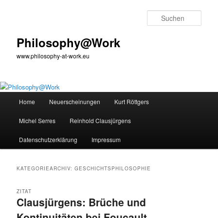
Zum
Zum
primären
sekundären
Such
Inhalt
Inhalt
springen
springen
Philosophy@Work
www.philosophy-at-work.eu
Hauptmenü
Home
Neuerscheinungen
Kurt Röttgers
Michel Serres
Reinhold Clausjürgens
Datenschutzerklärung
Impressum
KATEGORIEARCHIV:
GESCHICHTSPHILOSOPHIE
ZITAT
Clausjürgens: Brüche und
Kontinuitäten bei Foucault