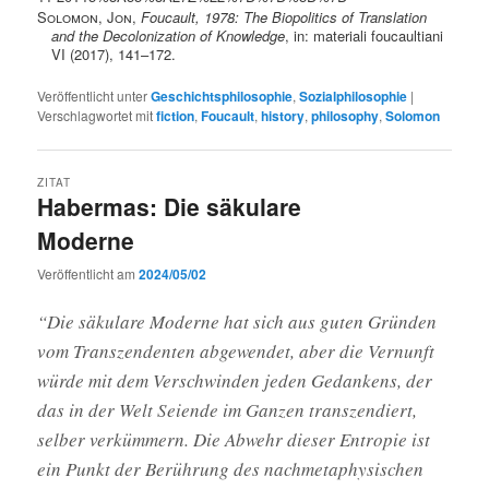
Solomon, Jon
,
Foucault, 1978: The Biopolitics of Translation
and the Decolonization of Knowledge
, in: materiali foucaultiani
VI (2017), 141–172.
Veröffentlicht unter
Geschichtsphilosophie
,
Sozialphilosophie
|
Verschlagwortet mit
fiction
,
Foucault
,
history
,
philosophy
,
Solomon
ZITAT
Habermas: Die säkulare
Moderne
Veröffentlicht am
2024/05/02
“Die säkulare Moderne hat sich aus guten Gründen
vom Transzendenten abgewendet, aber die Vernunft
würde mit dem Verschwinden jeden Gedankens, der
das in der Welt Seiende im Ganzen transzendiert,
selber verkümmern. Die Abwehr dieser Entropie ist
ein Punkt der Berührung des nachmetaphysischen