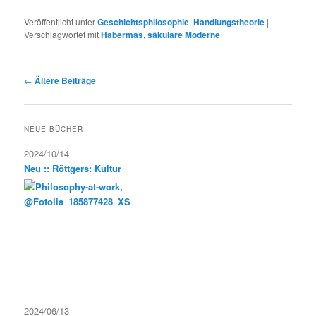
Veröffentlicht unter
Geschichtsphilosophie
,
Handlungstheorie
|
Verschlagwortet mit
Habermas
,
säkulare Moderne
Beitragsnavigation
←
Ältere Beiträge
NEUE BÜCHER
2024/10/14
Neu :: Röttgers: Kultur
2024/06/13