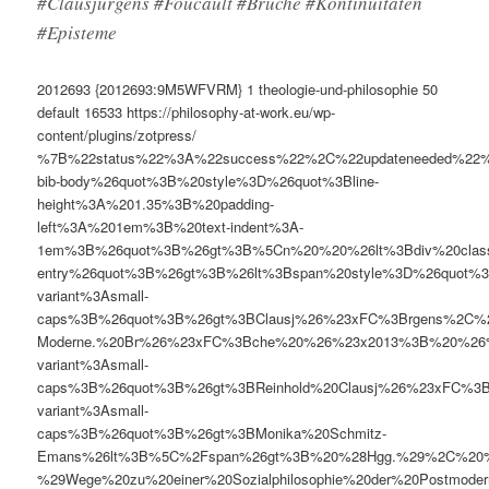
#Clausjürgens #Foucault #Brüche #Kontinuitäten
#Episteme
2012693
{2012693:9M5WFVRM}
1
theologie-und-philosophie
50
default
16533
https://philosophy-at-work.eu/wp-
content/plugins/zotpress/
%7B%22status%22%3A%22success%22%2C%22updateneeded%22
bib-body%26quot%3B%20style%3D%26quot%3Bline-
height%3A%201.35%3B%20padding-
left%3A%201em%3B%20text-indent%3A-
1em%3B%26quot%3B%26gt%3B%5Cn%20%20%26lt%3Bdiv%20clas
entry%26quot%3B%26gt%3B%26lt%3Bspan%20style%3D%26quot%3B
variant%3Asmall-
caps%3B%26quot%3B%26gt%3BClausj%26%23xFC%3Brgens%2C%2
Moderne.%20Br%26%23xFC%3Bche%20%26%23x2013%3B%20%26%
variant%3Asmall-
caps%3B%26quot%3B%26gt%3BReinhold%20Clausj%26%23xFC%3B
variant%3Asmall-
caps%3B%26quot%3B%26gt%3BMonika%20Schmitz-
Emans%26lt%3B%5C%2Fspan%26gt%3B%20%28Hgg.%29%2C%20
%29Wege%20zu%20einer%20Sozialphilosophie%20der%20Postm