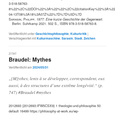
3-518-58763-
8%22%2C%22DOI%22%3A%22%22%2C%22citationKey%22%3A%2
04-13T08%3A18%3A07Z%22%7D%7D%5D%7D
Sarasin, Philipp
,
1977: Eine kurze Geschichte der Gegenwart
.
Berlin: Suhrkamp 2021. 502 S., ISBN 978-3-518-58763-8.
Veröffentlicht unter
Geschichtsphilosophie
,
Kulturkritik
|
Verschlagwortet mit
Kulturmaschine
,
Sarasin
,
Stadt
,
Zeichen
ZITAT
Braudel: Mythes
Veröffentlicht am
2024/05/31
„[M]ythes, lents à se développer, correspondent, eux
aussi, à des structures d’une extrême longévité.“ (p.
747) #Braudel #mythes
2012693
{2012693:IFW5CSX9}
1
theologie-und-philosophie
50
default
16499
https://philosophy-at-work.eu/wp-