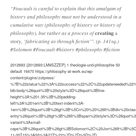
“Foucault is careful to explain that this amalgam of
history and philosophy must not be understood in a
cumulative way (philosophy of history or history of
creating
philosophy), but rather as a process of
a
story
, ‘fabricating as through fiction’”. (p. 141sq.)
#Solomon #Foucault #history #philosophy #fiction
2012693
{2012693:LM9SZZEP}
1
theologie-und-philosophie
50
default
16470
https://philosophy-at-work.eu/wp-
content/plugins/zotpress/
%7B%22status%22%3A%22success%22%2C%22updateneeded%22
bib-body%26quot%3B%20style%3D%26quot%3Bline-
height%3A%201.35%3B%20padding-
left%3A%201em%3B%20text-indent%3A-
1em%3B%26quot%3B%26gt%3B%5Cn%20%20%26lt%3Bdiv%20clas
entry%26quot%3B%26gt%3B%26lt%3Bspan%20style%3D%26quot%3B
variant%3Asmall-
caps%3B%26quot%3B%26gt%3BSolomon%2C%20Jon%26lt%3B%5C%
11-20T15%3A55%3A27Z%22%7D%7D%5D%7D