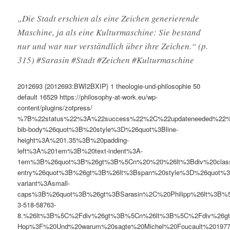
„Die Stadt erschien als eine Zeichen generierende
Maschine, ja als eine Kulturmaschine: Sie bestand
nur und war nur verständlich über ihre Zeichen.“ (p.
315) #Sarasin #Stadt #Zeichen #Kulturmaschine
2012693
{2012693:BWI2BXIP}
1
theologie-und-philosophie
50
default
16529
https://philosophy-at-work.eu/wp-
content/plugins/zotpress/
%7B%22status%22%3A%22success%22%2C%22updateneeded%22
bib-body%26quot%3B%20style%3D%26quot%3Bline-
height%3A%201.35%3B%20padding-
left%3A%201em%3B%20text-indent%3A-
1em%3B%26quot%3B%26gt%3B%5Cn%20%20%26lt%3Bdiv%20clas
entry%26quot%3B%26gt%3B%26lt%3Bspan%20style%3D%26quot%3B
variant%3Asmall-
caps%3B%26quot%3B%26gt%3BSarasin%2C%20Philipp%26lt%3B%
3-518-58763-
8.%26lt%3B%5C%2Fdiv%26gt%3B%5Cn%26lt%3B%5C%2Fdiv%26gt%3
Hop%3F%20Und%20warum%20sagte%20Michel%20Foucault%201977%