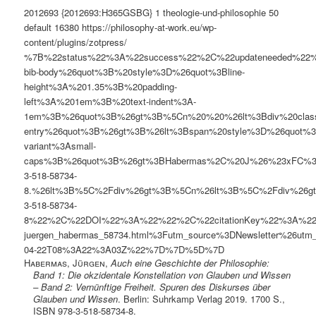
2012693
{2012693:H365GSBG}
1
theologie-und-philosophie
50
default
16380
https://philosophy-at-work.eu/wp-
content/plugins/zotpress/
%7B%22status%22%3A%22success%22%2C%22updateneeded%22
bib-body%26quot%3B%20style%3D%26quot%3Bline-
height%3A%201.35%3B%20padding-
left%3A%201em%3B%20text-indent%3A-
1em%3B%26quot%3B%26gt%3B%5Cn%20%20%26lt%3Bdiv%20clas
entry%26quot%3B%26gt%3B%26lt%3Bspan%20style%3D%26quot%3B
variant%3Asmall-
caps%3B%26quot%3B%26gt%3BHabermas%2C%20J%26%23xFC%3Brg
3-518-58734-
8.%26lt%3B%5C%2Fdiv%26gt%3B%5Cn%26lt%3B%5C%2Fdiv%26gt%3B
3-518-58734-
8%22%2C%22DOI%22%3A%22%22%2C%22citationKey%22%3A%22%22
juergen_habermas_58734.html%3Futm_source%3DNewsletter
04-22T08%3A22%3A03Z%22%7D%7D%5D%7D
Habermas, Jürgen
,
Auch eine Geschichte der Philosophie:
Band 1: Die okzidentale Konstellation von Glauben und Wissen
– Band 2: Vernünftige Freiheit. Spuren des Diskurses über
Glauben und Wissen
. Berlin: Suhrkamp Verlag 2019. 1700 S.,
ISBN 978-3-518-58734-8.