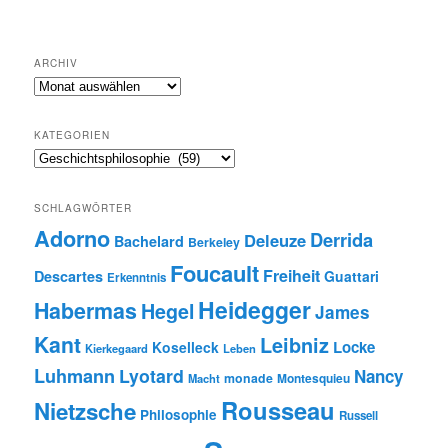
ARCHIV
Archiv
KATEGORIEN
Kategorien
SCHLAGWÖRTER
Adorno
Derrida
Deleuze
Bachelard
Berkeley
Foucault
Freiheit
Descartes
Guattari
Erkenntnis
Heidegger
Habermas
Hegel
James
Kant
Leibniz
Locke
Koselleck
Kierkegaard
Leben
Luhmann
Lyotard
Nancy
monade
Montesquieu
Macht
Rousseau
Nietzsche
Philosophie
Russell