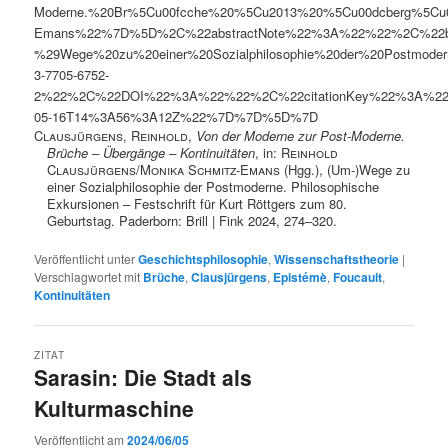
Moderne.%20Br%5Cu00fcche%20%5Cu2013%20%5Cu00dcberg%5Cu
Emans%22%7D%5D%2C%22abstractNote%22%3A%22%22%2C%22b
%29Wege%20zu%20einer%20Sozialphilosophie%20der%20Postmo
3-7705-6752-
2%22%2C%22DOI%22%3A%22%22%2C%22citationKey%22%3A%2
05-16T14%3A56%3A12Z%22%7D%7D%5D%7D
Clausjürgens, Reinhold
,
Von der Moderne zur Post-Moderne.
Brüche – Übergänge – Kontinuitäten
, in:
Reinhold
Clausjürgens
/
Monika Schmitz-Emans
(Hgg.), (Um-)Wege zu
einer Sozialphilosophie der Postmoderne. Philosophische
Exkursionen – Festschrift für Kurt Röttgers zum 80.
Geburtstag. Paderborn: Brill | Fink 2024, 274–320.
Veröffentlicht unter
Geschichtsphilosophie
,
Wissenschaftstheorie
|
Verschlagwortet mit
Brüche
,
Clausjürgens
,
Epistémè
,
Foucault
,
Kontinuitäten
ZITAT
Sarasin: Die Stadt als
Kulturmaschine
Veröffentlicht am
2024/06/05