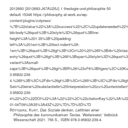
2012693
{2012693:J67AU25J}
1
theologie-und-philosophie
50
default
15346
https://philosophy-at-work.eu/wp-
content/plugins/zotpress/
%7B%22status%22%3A%22success%22%2C%22updateneeded%22
bib-body%26quot%3B%20style%3D%26quot%3Bline-
height%3A%201.35%3B%20padding-
left%3A%201em%3B%20text-indent%3A-
1em%3B%26quot%3B%26gt%3B%5Cn%20%20%26lt%3Bdiv%20clas
entry%26quot%3B%26gt%3B%26lt%3Bspan%20style%3D%26quot%3B
variant%3Asmall-
caps%3B%26quot%3B%26gt%3BR%26%23xF6%3Bttgers%2C%20Kurt%
3-95832-239-
4.%26lt%3B%5C%2Fdiv%26gt%3B%5Cn%26lt%3B%5C%2Fdiv%26gt%3B
Sein%20eine%20substantielle%20Interpretation%20zu%20unte
3-95832-239-
4%22%2C%22DOI%22%3A%22%22%2C%22citationKey%22%3A%2
01-04T09%3A35%3A43Z%22%7D%7D%5D%7D
Röttgers, Kurt
,
Das Soziale denken. Leitlinien einer
Philosophie des kommunikativen Textes
. Weilerswist: Velbrück
Wissenschaft 2021. 756 S., ISBN 978-3-95832-239-4.