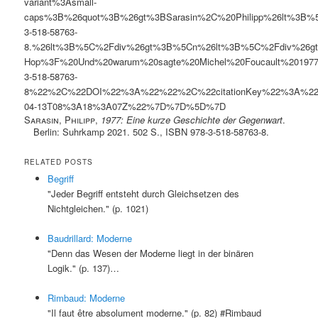
variant%3Asmall-
caps%3B%26quot%3B%26gt%3BSarasin%2C%20Philipp%26lt%3B%
3-518-58763-
8.%26lt%3B%5C%2Fdiv%26gt%3B%5Cn%26lt%3B%5C%2Fdiv%26gt%3
Hop%3F%20Und%20warum%20sagte%20Michel%20Foucault%201977%
3-518-58763-
8%22%2C%22DOI%22%3A%22%22%2C%22citationKey%22%3A%2
04-13T08%3A18%3A07Z%22%7D%7D%5D%7D
Sarasin, Philipp
,
1977: Eine kurze Geschichte der Gegenwart
.
Berlin: Suhrkamp 2021. 502 S., ISBN 978-3-518-58763-8.
RELATED POSTS
Begriff
"Jeder Begriff entsteht durch Gleichsetzen des
Nichtgleichen." (p. 1021)
Baudrillard: Moderne
"Denn das Wesen der Moderne liegt in der binären
Logik." (p. 137)…
Rimbaud: Moderne
"Il faut être absolument moderne." (p. 82) #Rimbaud