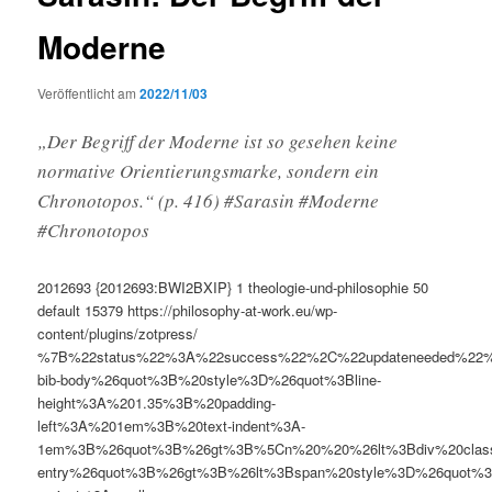
Moderne
Veröffentlicht am
2022/11/03
„Der Begriff der Moderne ist so gesehen keine
normative Orientierungsmarke, sondern ein
Chronotopos.“ (p. 416) #Sarasin #Moderne
#Chronotopos
2012693
{2012693:BWI2BXIP}
1
theologie-und-philosophie
50
default
15379
https://philosophy-at-work.eu/wp-
content/plugins/zotpress/
%7B%22status%22%3A%22success%22%2C%22updateneeded%22
bib-body%26quot%3B%20style%3D%26quot%3Bline-
height%3A%201.35%3B%20padding-
left%3A%201em%3B%20text-indent%3A-
1em%3B%26quot%3B%26gt%3B%5Cn%20%20%26lt%3Bdiv%20clas
entry%26quot%3B%26gt%3B%26lt%3Bspan%20style%3D%26quot%3B