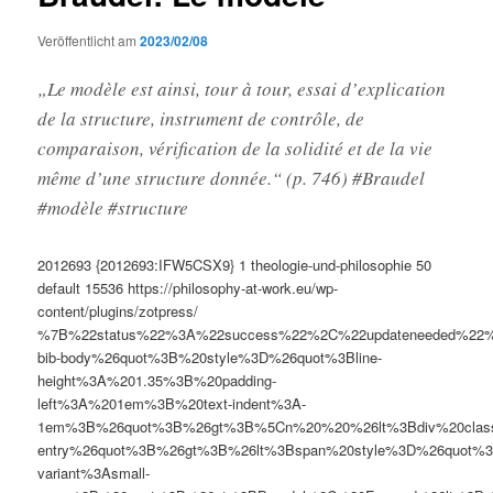
Veröffentlicht am
2023/02/08
„Le modèle est ainsi, tour à tour, essai d’explication
de la structure, instrument de contrôle, de
comparaison, vérification de la solidité et de la vie
même d’une structure donnée.“ (p. 746) #Braudel
#modèle #structure
2012693
{2012693:IFW5CSX9}
1
theologie-und-philosophie
50
default
15536
https://philosophy-at-work.eu/wp-
content/plugins/zotpress/
%7B%22status%22%3A%22success%22%2C%22updateneeded%22
bib-body%26quot%3B%20style%3D%26quot%3Bline-
height%3A%201.35%3B%20padding-
left%3A%201em%3B%20text-indent%3A-
1em%3B%26quot%3B%26gt%3B%5Cn%20%20%26lt%3Bdiv%20clas
entry%26quot%3B%26gt%3B%26lt%3Bspan%20style%3D%26quot%3B
variant%3Asmall-