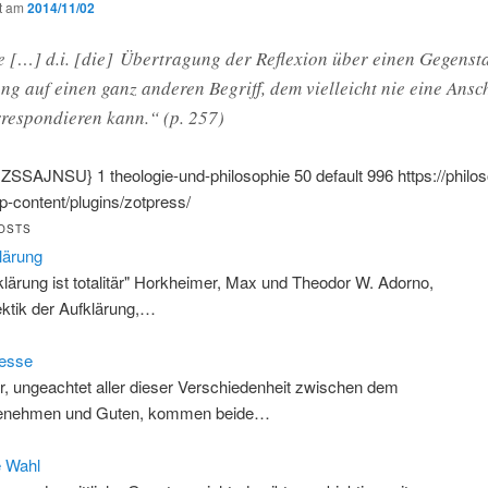
ht am
2014/11/02
 […] d.i. [die] Übertragung der Reflexion über einen Gegenst
g auf einen ganz anderen Begriff, dem vielleicht nie eine Ans
rrespondieren kann.“ (p. 257)
{:ZSSAJNSU}
1
theologie-und-philosophie
50
default
996
https://philo
-content/plugins/zotpress/
OSTS
lärung
klärung ist totalitär" Horkheimer, Max und Theodor W. Adorno,
ektik der Aufklärung,…
resse
r, ungeachtet aller dieser Verschiedenheit zwischen dem
enehmen und Guten, kommen beide…
e Wahl