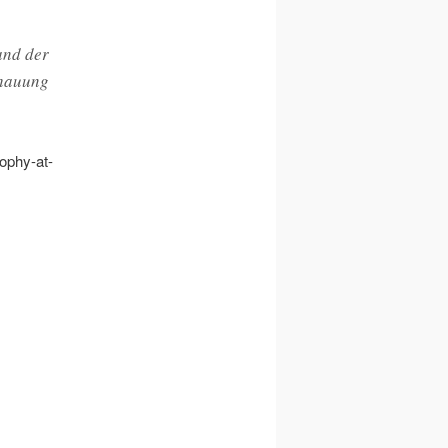
and der
chauung
sophy-at-