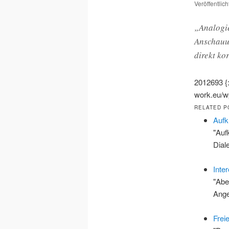
Veröffentlic
„Analogie
Anschauun
direkt ko
2012693
work.eu/wp
RELATED P
Aufk
"Auf
Dial
Inte
"Abe
Ang
Frei