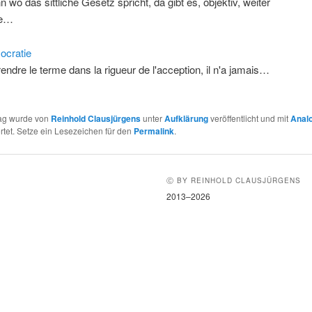
n wo das sittliche Gesetz spricht, da gibt es, objektiv, weiter
ne…
cratie
rendre le terme dans la rigueur de l'acception, il n'a jamais…
rag wurde von
Reinhold Clausjürgens
unter
Aufklärung
veröffentlicht und mit
Anal
tet. Setze ein Lesezeichen für den
Permalink
.
Ⓒ BY REINHOLD CLAUSJÜRGENS
2013–2026