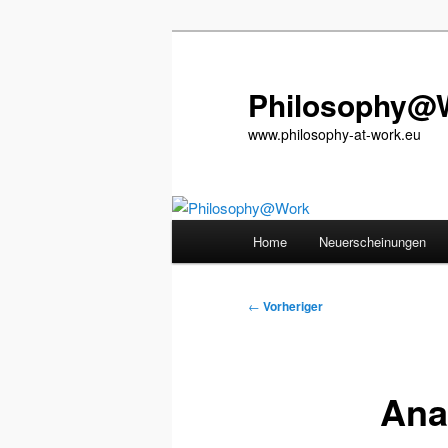
Zum
primären
Inhalt
Philosophy@
springen
www.philosophy-at-work.eu
Hauptmenü
Home
Neuerscheinungen
Beitragsnavigation
←
Vorheriger
Ana