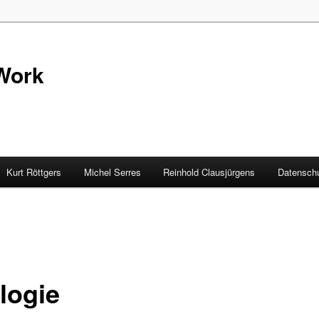
Work
Kurt Röttgers
Michel Serres
Reinhold Clausjürgens
Datenschu
logie