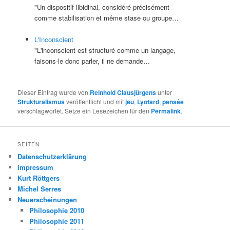
"Un dispositif libidinal, considéré précisément
comme stabilisation et même stase ou groupe…
L'Inconscient
"L'inconscient est structuré comme un langage,
faisons-le donc parler, il ne demande…
Dieser Eintrag wurde von
Reinhold Clausjürgens
unter
Strukturalismus
veröffentlicht und mit
jeu
,
Lyotard
,
pensée
verschlagwortet. Setze ein Lesezeichen für den
Permalink
.
SEITEN
Datenschutzerklärung
Impressum
Kurt Röttgers
Michel Serres
Neuerscheinungen
Philosophie 2010
Philosophie 2011