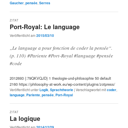
Gaucher
,
pensée
,
Serres
ZITAT
Port-Royal: Le language
Veröffentlicht am
2015/03/10
„Le language a pour fonction de coder la pensée“.
(p. 110) #Pariente #Port-Royal #language #pensée
#code
2012693
{:79QKVQJD}
1
theologie-und-philosophie
50
default
2160
https://philosophy-at-work.eu/wp-content/plugins/zotpress/
Veröffentlicht unter
Logik
,
Sprachtheorie
|
Verschlagwortet mit
coder
,
language
,
Pariente
,
pensée
,
Port-Royal
ZITAT
La logique
Veröffentlicht am
2014/12/29