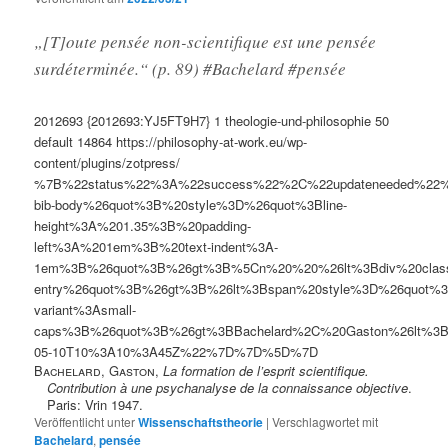
„[T]oute pensée non-scientifique est une pensée
surdéterminée.“ (p. 89) #Bachelard #pensée
2012693
{2012693:YJ5FT9H7}
1
theologie-und-philosophie
50
default
14864
https://philosophy-at-work.eu/wp-
content/plugins/zotpress/
%7B%22status%22%3A%22success%22%2C%22updateneeded%22
bib-body%26quot%3B%20style%3D%26quot%3Bline-
height%3A%201.35%3B%20padding-
left%3A%201em%3B%20text-indent%3A-
1em%3B%26quot%3B%26gt%3B%5Cn%20%20%26lt%3Bdiv%20clas
entry%26quot%3B%26gt%3B%26lt%3Bspan%20style%3D%26quot%3B
variant%3Asmall-
caps%3B%26quot%3B%26gt%3BBachelard%2C%20Gaston%26lt%3
05-10T10%3A10%3A45Z%22%7D%7D%5D%7D
Bachelard, Gaston
,
La formation de l’esprit scientifique.
Contribution à une psychanalyse de la connaissance objective
.
Paris: Vrin 1947.
Veröffentlicht unter
Wissenschaftstheorie
|
Verschlagwortet mit
Bachelard
,
pensée