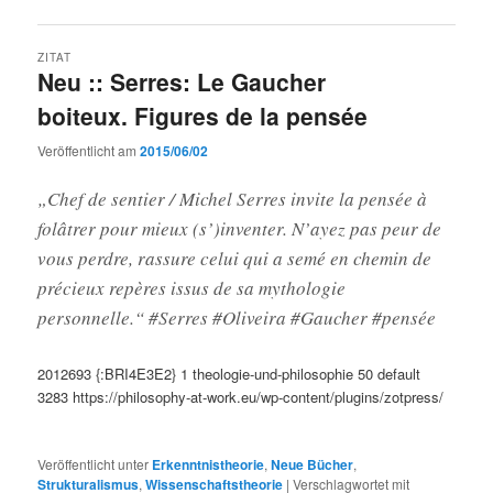
ZITAT
Neu :: Serres: Le Gaucher
boiteux. Figures de la pensée
Veröffentlicht am
2015/06/02
„Chef de sentier / Michel Serres invite la pensée à
folâtrer pour mieux (s’)inventer. N’ayez pas peur de
vous perdre, rassure celui qui a semé en chemin de
précieux repères issus de sa mythologie
personnelle.“ #Serres #Oliveira #Gaucher #pensée
2012693
{:BRI4E3E2}
1
theologie-und-philosophie
50
default
3283
https://philosophy-at-work.eu/wp-content/plugins/zotpress/
Veröffentlicht unter
Erkenntnistheorie
,
Neue Bücher
,
Strukturalismus
,
Wissenschaftstheorie
|
Verschlagwortet mit