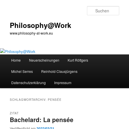
Zum
Zum
primären
sekundären
Such
Inhalt
Inhalt
springen
springen
Philosophy@Work
www.philosophy-at-work.eu
Hauptmenü
Home
Neuerscheinungen
Kurt Röttgers
Michel Serres
Reinhold Clausjürgens
Datenschutzerklärung
Impressum
SCHLAGWORTARCHIV:
PENSÉE
ZITAT
Bachelard: La pensée
Veröffentlicht am
2022/03/21