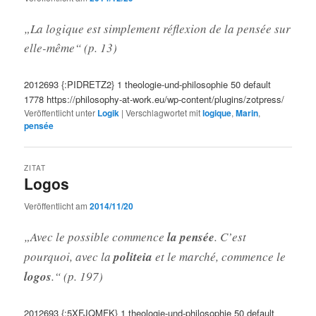
„La logique est simplement réflexion de la pensée sur
elle-même“ (p. 13)
2012693
{:PIDRETZ2}
1
theologie-und-philosophie
50
default
1778
https://philosophy-at-work.eu/wp-content/plugins/zotpress/
Veröffentlicht unter
Logik
|
Verschlagwortet mit
logique
,
Marin
,
pensée
ZITAT
Logos
Veröffentlicht am
2014/11/20
„Avec le possible commence
la pensée
. C’est
pourquoi, avec la
politeia
et le marché, commence le
logos
.“ (p. 197)
2012693
{:5XFJQMFK}
1
theologie-und-philosophie
50
default