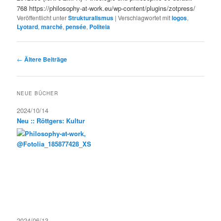
768
https://philosophy-at-work.eu/wp-content/plugins/zotpress/
Veröffentlicht unter
Strukturalismus
|
Verschlagwortet mit
logos
,
Lyotard
,
marché
,
pensée
,
Politeia
Beitragsnavigation
←
Ältere Beiträge
NEUE BÜCHER
2024/10/14
Neu :: Röttgers: Kultur
2024/06/13