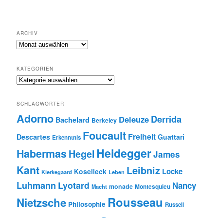
ARCHIV
Archiv
KATEGORIEN
Kategorien
SCHLAGWÖRTER
Adorno
Derrida
Deleuze
Bachelard
Berkeley
Foucault
Freiheit
Descartes
Guattari
Erkenntnis
Heidegger
Habermas
Hegel
James
Kant
Leibniz
Locke
Koselleck
Kierkegaard
Leben
Luhmann
Lyotard
Nancy
monade
Montesquieu
Macht
Rousseau
Nietzsche
Philosophie
Russell