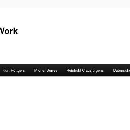
Work
Kurt Röttgers
Michel Serres
Reinhold Clausjürgens
Datenschu