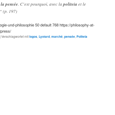
la pensée
. C’est pourquoi, avec la
politeia
et le
.“ (p. 197)
logie-und-philosophie
50
default
768
https://philosophy-at-
tpress/
|
Verschlagwortet mit
logos
,
Lyotard
,
marché
,
pensée
,
Politeia