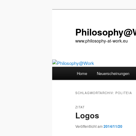
Zum
Zum
primären
sekundären
Inhalt
Inhalt
Philosophy@
springen
springen
www.philosophy-at-work.eu
Hauptmenü
Home
Neuerscheinungen
SCHLAGWORTARCHIV:
POLITEIA
ZITAT
Logos
Veröffentlicht am
2014/11/20