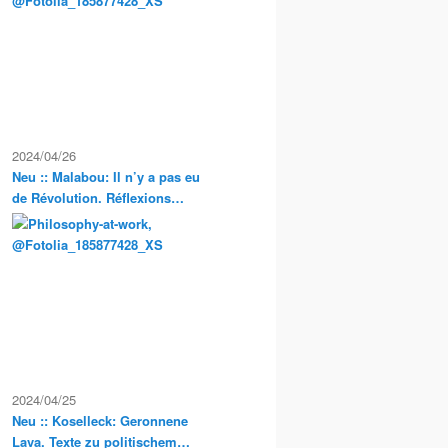
Exkursionen
2024/04/26
Neu :: Malabou: Il n’y a pas eu
de Révolution. Réflexions
anarchistes sur la propriété et
la condition servile en France
2024/04/25
Neu :: Koselleck: Geronnene
Lava. Texte zu politischem