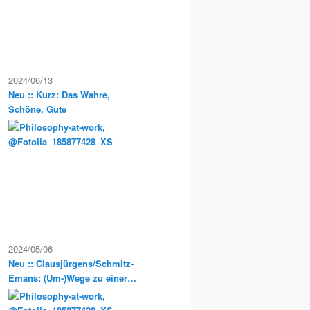
2024/06/13
Neu :: Kurz: Das Wahre,
Schöne, Gute
2024/05/06
Neu :: Clausjürgens/Schmitz-
Emans: (Um-)Wege zu einer
Sozialphilosophie der
Postmoderne. Philosophische