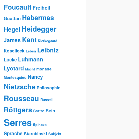
Foucault
Freiheit
Habermas
Guattari
Heidegger
Hegel
Kant
James
Kierkegaard
Leibniz
Koselleck
Leben
Luhmann
Locke
Lyotard
monade
Macht
Nancy
Montesquieu
Nietzsche
Philosophie
Rousseau
Russell
Röttgers
Sein
Sartre
Serres
Spinoza
Sprache
Starobinski
Subjekt