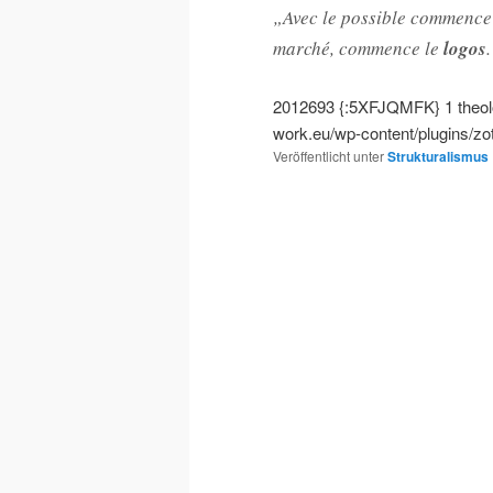
„Avec le possible commence
marché, commence le
logos
2012693
{:5XFJQMFK}
1
theo
work.eu/wp-content/plugins/zo
Veröffentlicht unter
Strukturalismus