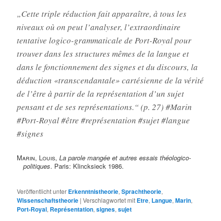
„Cette triple réduction fait apparaître, à tous les
niveaux où on peut l’analyser, l’extraordinaire
tentative logico-grammaticale de Port-Royal pour
trouver dans les structures mêmes de la langue et
dans le fonctionnement des signes et du discours, la
déduction «transcendantale» cartésienne de la vérité
de l’être à partir de la représentation d’un sujet
pensant et de ses représentations.“ (p. 27) #Marin
#Port-Royal #être #représentation #sujet #langue
#signes
Marin, Louis
,
La parole mangée et autres essais théologico-
politiques
. Paris: Klincksieck 1986.
Veröffentlicht unter
Erkenntnistheorie
,
Sprachtheorie
,
Wissenschaftstheorie
|
Verschlagwortet mit
Etre
,
Langue
,
Marin
,
Port-Royal
,
Représentation
,
signes
,
sujet