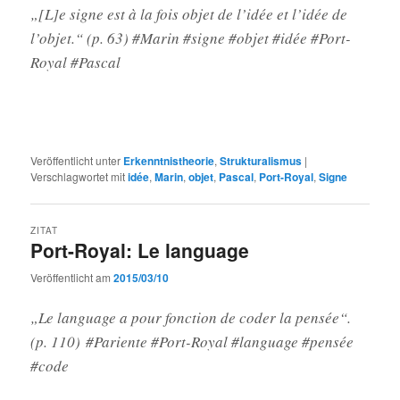
„[L]e signe est à la fois objet de l’idée et l’idée de
l’objet.“ (p. 63) #Marin #signe #objet #idée #Port-
Royal #Pascal
Veröffentlicht unter
Erkenntnistheorie
,
Strukturalismus
|
Verschlagwortet mit
idée
,
Marin
,
objet
,
Pascal
,
Port-Royal
,
Signe
ZITAT
Port-Royal: Le language
Veröffentlicht am
2015/03/10
„Le language a pour fonction de coder la pensée“.
(p. 110) #Pariente #Port-Royal #language #pensée
#code