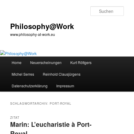
Zum
Zum
primären
sekundären
Such
Inhalt
Inhalt
springen
springen
Philosophy@Work
www.philosophy-at-work.eu
Hauptmenü
Home
Neuerscheinungen
Kurt Röttgers
Michel Serres
Reinhold Clausjürgens
Datenschutzerklärung
Impressum
SCHLAGWORTARCHIV:
PORT-ROYAL
ZITAT
Marin: L’eucharistie à Port-
Royal