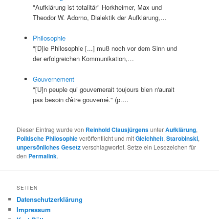
"Aufklärung ist totalitär" Horkheimer, Max und
Theodor W. Adorno, Dialektik der Aufklärung,…
Philosophie
"[D]ie Philosophie [...] muß noch vor dem Sinn und
der erfolgreichen Kommunikation,…
Gouvernement
"[U]n peuple qui gouvernerait toujours bien n'aurait
pas besoin d'être gouverné." (p.…
Dieser Eintrag wurde von
Reinhold Clausjürgens
unter
Aufklärung
,
Politische Philosophie
veröffentlicht und mit
Gleichheit
,
Starobinski
,
unpersönliches Gesetz
verschlagwortet. Setze ein Lesezeichen für
den
Permalink
.
SEITEN
Datenschutzerklärung
Impressum