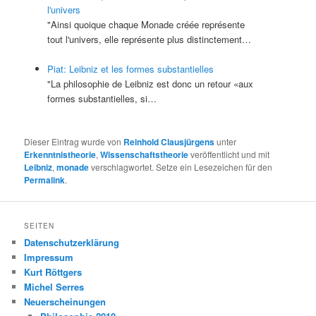
l'univers
"Ainsi quoique chaque Monade créée représente
tout l'univers, elle représente plus distinctement…
Piat: Leibniz et les formes substantielles
"La philosophie de Leibniz est donc un retour «aux
formes substantielles, si…
Dieser Eintrag wurde von
Reinhold Clausjürgens
unter
Erkenntnistheorie
,
Wissenschaftstheorie
veröffentlicht und mit
Leibniz
,
monade
verschlagwortet. Setze ein Lesezeichen für den
Permalink
.
SEITEN
Datenschutzerklärung
Impressum
Kurt Röttgers
Michel Serres
Neuerscheinungen