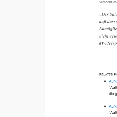
Veröffentlic
„Der Satz
daß dasse
Unmögli
nicht-sei
#Widersp
RELATED P
Aufk
"Auf
die 
Aufk
"Auf