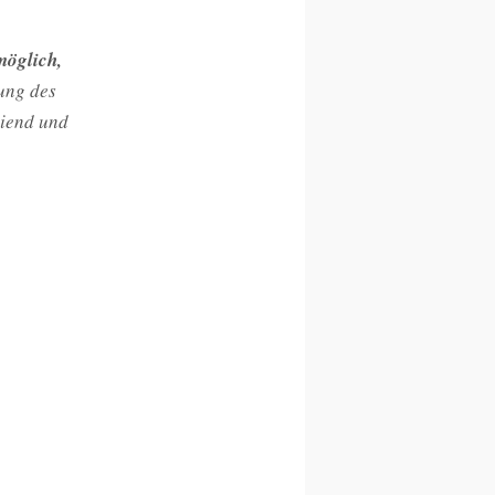
möglich,
rung des
eiend und