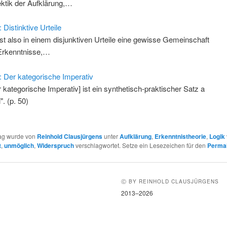
ektik der Aufklärung,…
 Distinktive Urteile
ist also in einem disjunktiven Urteile eine gewisse Gemeinschaft
Erkenntnisse,…
: Der kategorische Imperativ
r kategorische Imperativ] ist ein synthetisch-praktischer Satz a
i". (p. 50)
rag wurde von
Reinhold Clausjürgens
unter
Aufklärung
,
Erkenntnistheorie
,
Logik
t
,
unmöglich
,
Widerspruch
verschlagwortet. Setze ein Lesezeichen für den
Permal
Ⓒ BY REINHOLD CLAUSJÜRGENS
2013–2026