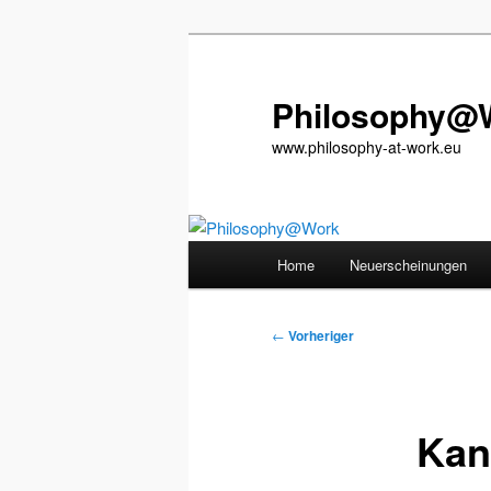
Zum
primären
Inhalt
Philosophy@
springen
www.philosophy-at-work.eu
Hauptmenü
Home
Neuerscheinungen
Beitragsnavigation
←
Vorheriger
Kan