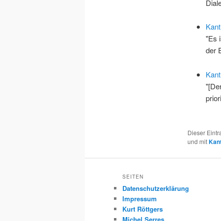
Dial
Kant:
"Es 
der 
Kant
"[De
prior
Dieser Eint
und mit
Kan
SEITEN
Datenschutzerklärung
Impressum
Kurt Röttgers
Michel Serres