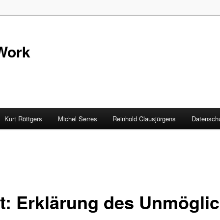
Work
Kurt Röttgers
Michel Serres
Reinhold Clausjürgens
Datenschu
t: Erklärung des Unmögli