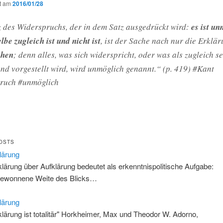
ht am
2016/01/28
 des Widerspruchs, der in dem Satz ausgedrückt wird:
es ist un
lbe zugleich ist und nicht ist
, ist der Sache nach nur die Erklä
chen
; denn alles, was sich widerspricht, oder was als zugleich s
end vorgestellt wird, wird unmöglich genannt.“ (p. 419) #Kant
ruch #unmöglich
OSTS
lärung
klärung über Aufklärung bedeutet als erkenntnispolitische Aufgabe:
gewonnene Weite des Blicks…
lärung
klärung ist totalitär" Horkheimer, Max und Theodor W. Adorno,