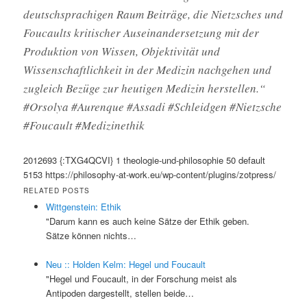
deutschsprachigen Raum Beiträge, die Nietzsches und
Foucaults kritischer Auseinandersetzung mit der
Produktion von Wissen, Objektivität und
Wissenschaftlichkeit in der Medizin nachgehen und
zugleich Bezüge zur heutigen Medizin herstellen.“
#Orsolya #Aurenque #Assadi #Schleidgen #Nietzsche
#Foucault #Medizinethik
2012693
{:TXG4QCVI}
1
theologie-und-philosophie
50
default
5153
https://philosophy-at-work.eu/wp-content/plugins/zotpress/
RELATED POSTS
Wittgenstein: Ethik
"Darum kann es auch keine Sätze der Ethik geben.
Sätze können nichts…
Neu :: Holden Kelm: Hegel und Foucault
"Hegel und Foucault, in der Forschung meist als
Antipoden dargestellt, stellen beide…