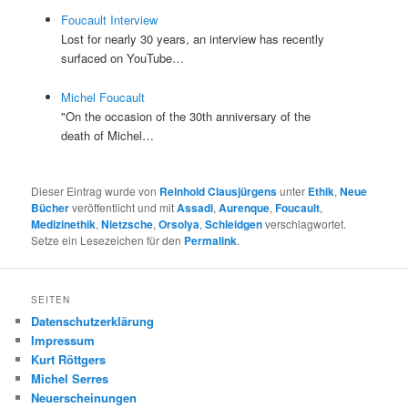
Foucault Interview
Lost for nearly 30 years, an interview has recently
surfaced on YouTube…
Michel Foucault
"On the occasion of the 30th anniversary of the
death of Michel…
Dieser Eintrag wurde von
Reinhold Clausjürgens
unter
Ethik
,
Neue
Bücher
veröffentlicht und mit
Assadi
,
Aurenque
,
Foucault
,
Medizinethik
,
Nietzsche
,
Orsolya
,
Schleidgen
verschlagwortet.
Setze ein Lesezeichen für den
Permalink
.
SEITEN
Datenschutzerklärung
Impressum
Kurt Röttgers
Michel Serres
Neuerscheinungen