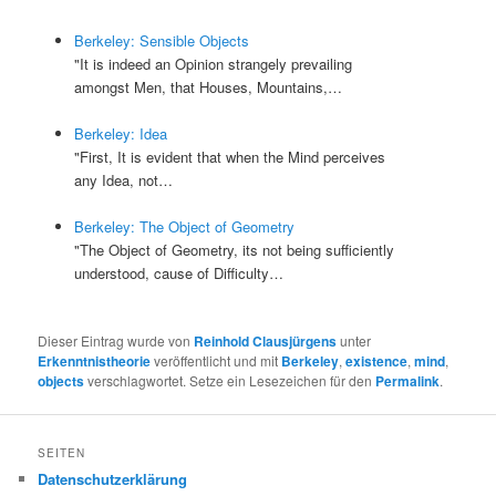
Berkeley: Sensible Objects
"It is indeed an Opinion strangely prevailing
amongst Men, that Houses, Mountains,…
Berkeley: Idea
"First, It is evident that when the Mind perceives
any Idea, not…
Berkeley: The Object of Geometry
"The Object of Geometry, its not being sufficiently
understood, cause of Difficulty…
Dieser Eintrag wurde von
Reinhold Clausjürgens
unter
Erkenntnistheorie
veröffentlicht und mit
Berkeley
,
existence
,
mind
,
objects
verschlagwortet. Setze ein Lesezeichen für den
Permalink
.
SEITEN
Datenschutzerklärung