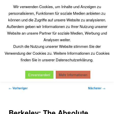
Zum
Wir verwenden Cookies, um Inhalte und Anzeigen zu
primären
Such
personalisieren, Funktionen für soziale Medien anbieten zu
Inhalt
springen
können und die Zugriffe auf unsere Website zu analysieren.
Philosophy@Work
Außerdem geben wir Informationen zu Ihrer Nutzung unserer
www.philosophy-at-work.eu
Website an unsere Partner für soziale Medien, Werbung und
Analysen weiter.
Durch die Nutzung unserer Website stimmen Sie der
Hauptmenü
Verwendung der Cookies zu. Weitere Informationen zu Cookies
Home
Neuerscheinungen
Kurt Röttgers
finden Sie in unserer Datenschutzerklärung.
Michel Serres
Reinhold Clausjürgens
Datenschutzerklärung
Impressum
Einverstanden!
Mehr Informationen
Beitragsnavigation
←
Vorheriger
Nächster
→
Berkeley: The Absolute