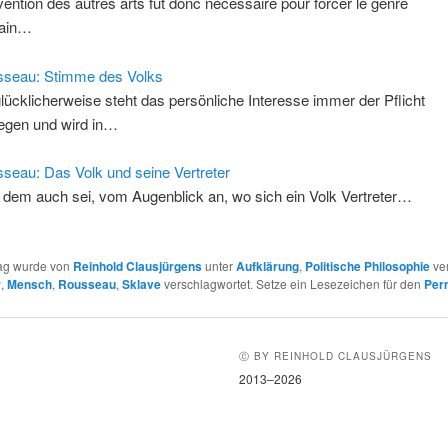
nvention des autres arts fut donc nécessaire pour forcer le genre
ain…
seau: Stimme des Volks
lücklicherweise steht das persönliche Interesse immer der Pflicht
egen und wird in…
seau: Das Volk und seine Vertreter
 dem auch sei, vom Augenblick an, wo sich ein Volk Vertreter…
rag wurde von
Reinhold Clausjürgens
unter
Aufklärung
,
Politische Philosophie
ver
r
,
Mensch
,
Rousseau
,
Sklave
verschlagwortet. Setze ein Lesezeichen für den
Per
Ⓒ BY REINHOLD CLAUSJÜRGENS
2013–2026