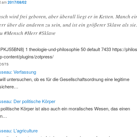
ht am
2017/08/02
ch wird frei geboren, aber überall liegt er in Ketten. Manch ei
err über die anderen zu sein, und ist ein größerer Sklave als sie.
u #Mensch #Herr #Sklave
:PKJ55BN8}
1
theologie-und-philosophie
50
default
7433
https://philo
-content/plugins/zotpress/
OSTS
seau: Verfassung
 will untersuchen, ob es für die Gesellschaftsordnung eine legitime
sichere…
seau: Der politische Körper
 politische Körper ist also auch ein moralisches Wesen, das einen
len…
seau: L'agriculture