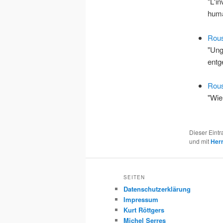
"L'i
hum
Rous
"Ung
entg
Rous
"Wie
Dieser Eint
und mit
Her
SEITEN
Datenschutzerklärung
Impressum
Kurt Röttgers
Michel Serres