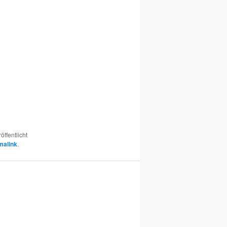
öffentlicht
malink
.