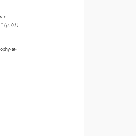
ner
“ (p. 61)
sophy-at-