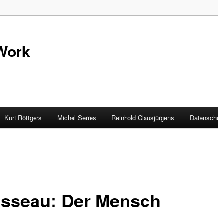
Work
Kurt Röttgers
Michel Serres
Reinhold Clausjürgens
Datenschu
sseau: Der Mensch