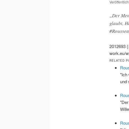
Veröffentlic
„Der Mens
glaubt, H
#Roussea
2012693
{
work.eu/wp
RELATED P
Rous
"Ich
und 
Rous
"Der
Wil
Rous