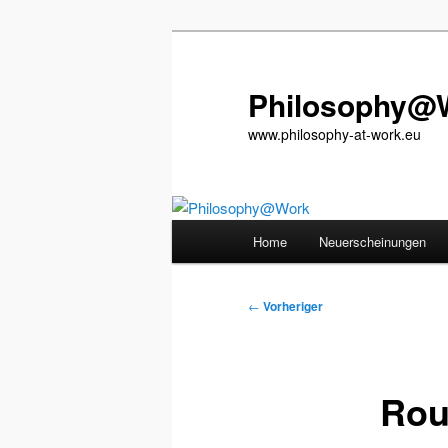
Zum
primären
Inhalt
Philosophy@
springen
www.philosophy-at-work.eu
Hauptmenü
Home
Neuerscheinungen
Beitragsnavigation
←
Vorheriger
Rou