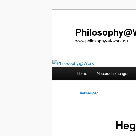
Zum
primären
Inhalt
Philosophy@
springen
www.philosophy-at-work.eu
Hauptmenü
Home
Neuerscheinungen
Beitragsnavigation
←
Vorheriger
Heg