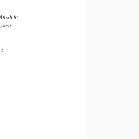
An-sich
;
igkeit
.: