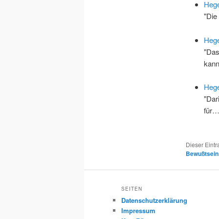
Hege
"Die 
Hege
"Das
kann
Hege
"Dar
für
Dieser Eint
Bewußtsein
SEITEN
Datenschutzerklärung
Impressum