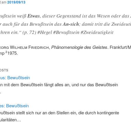
ht am
2019/09/13
ußtsein weiß
Etwas
, dieser Gegenstand ist das Wesen oder das
er auch für das Bewußtsein das
An-sich
; damit tritt die Zweideut
hren ein.“ (p. 72) #Hegel #Bewußtsein #Zweideutigkeit
eorg Wilhelm Friedrich
,
Phänomenologie des Geistes
. Frankfurt/M
amp
1975.
2
OSTS
us: Bewußtsein
n mit dem Bewußtsein fängt alles an, und nur das Bewußtsein
…
es: Bewußtsein
ußtsein stellt sich nur an den Stellen ein, die durch kontingente
ularitäten…