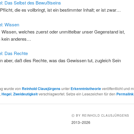
l: Das Selbst des Bewußtseins
Pflicht, die es vollbringt, ist ein bestimmter Inhalt; er ist zwar…
l: Wissen
 Wissen, welches zuerst oder unmittelbar unser Gegenstand ist,
 kein anderes…
l: Das Rechte
in aber, daß dies Rechte, was das Gewissen tut, zugleich Sein
…
rag wurde von
Reinhold Clausjürgens
unter
Erkenntnistheorie
veröffentlicht und mi
,
Hegel
,
Zweideutigkeit
verschlagwortet. Setze ein Lesezeichen für den
Permalink
Ⓒ BY REINHOLD CLAUSJÜRGENS
2013–2026