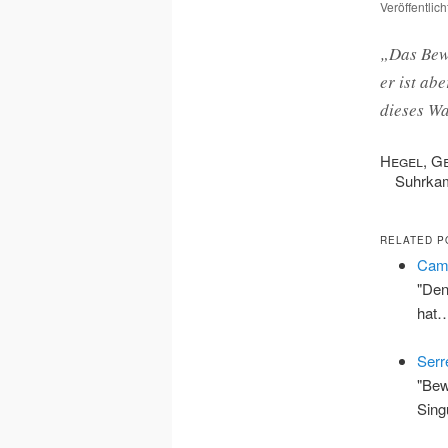
Veröffentlic
„Das Bew
er ist ab
dieses Wa
Hegel, G
Suhrk
RELATED P
Cam
"Den
hat
Serr
"Bew
Sing