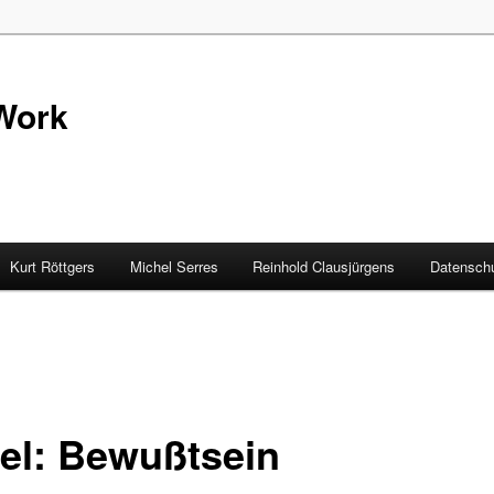
Work
Kurt Röttgers
Michel Serres
Reinhold Clausjürgens
Datenschu
el: Bewußtsein