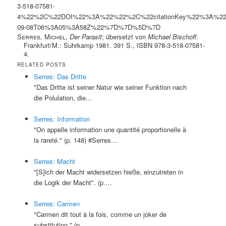
3-518-07581-
4%22%2C%22DOI%22%3A%22%22%2C%22citationKey%22%3A%2
09-08T06%3A05%3A58Z%22%7D%7D%5D%7D
Serres, Michel
,
Der Parasit
; übersetzt von
Michael Bischoff
.
Frankfurt/M.: Suhrkamp 1981. 391 S., ISBN 978-3-518-07581-
4.
RELATED POSTS
Serres: Das Dritte
"Das Dritte ist seiner Natur wie seiner Funktion nach
die Polulation, die…
Serres: Information
"On appelle information une quantité proportionelle à
la rareté." (p. 148) #Serres…
Serres: Macht
"[S]ich der Macht widersetzen hieße, einzutreten in
die Logik der Macht". (p.…
Serres: Carmen
"Carmen dit tout à la fois, comme un joker de
substitution." (p.…