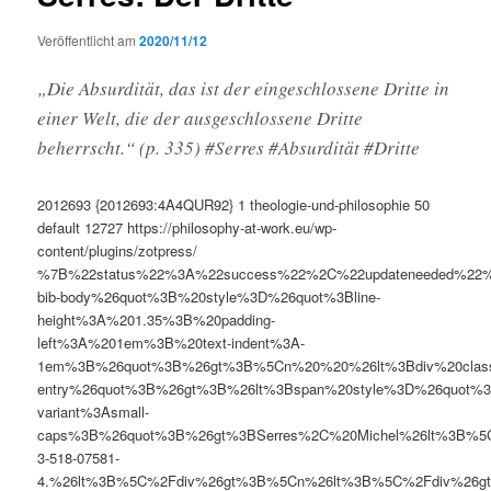
Veröffentlicht am
2020/11/12
„Die Absurdität, das ist der eingeschlossene Dritte in
einer Welt, die der ausgeschlossene Dritte
beherrscht.“ (p. 335) #Serres #Absurdität #Dritte
2012693
{2012693:4A4QUR92}
1
theologie-und-philosophie
50
default
12727
https://philosophy-at-work.eu/wp-
content/plugins/zotpress/
%7B%22status%22%3A%22success%22%2C%22updateneeded%22
bib-body%26quot%3B%20style%3D%26quot%3Bline-
height%3A%201.35%3B%20padding-
left%3A%201em%3B%20text-indent%3A-
1em%3B%26quot%3B%26gt%3B%5Cn%20%20%26lt%3Bdiv%20clas
entry%26quot%3B%26gt%3B%26lt%3Bspan%20style%3D%26quot%3B
variant%3Asmall-
caps%3B%26quot%3B%26gt%3BSerres%2C%20Michel%26lt%3B%5
3-518-07581-
4.%26lt%3B%5C%2Fdiv%26gt%3B%5Cn%26lt%3B%5C%2Fdiv%26gt