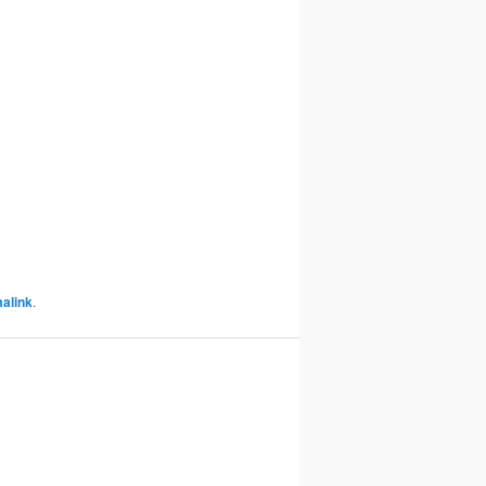
alink
.