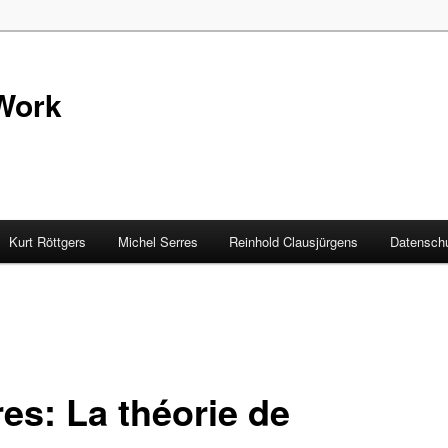
Work
Kurt Röttgers
Michel Serres
Reinhold Clausjürgens
Datenschu
res: La théorie de