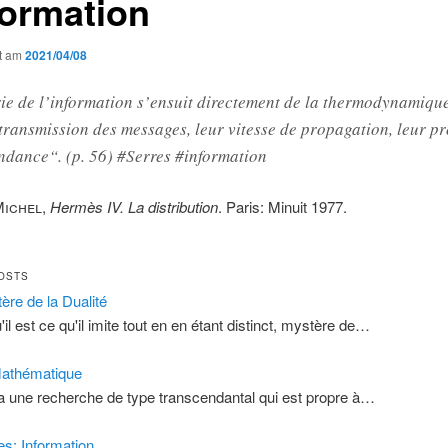
formation
ht am
2021/04/08
ie de l’information s’ensuit directement de la thermodynamique
 transmission des messages, leur vitesse de propagation, leur pr
ndance“. (p. 56) #Serres #information
Michel
,
Hermès IV. La distribution
. Paris: Minuit 1977.
OSTS
ère de la Dualité
'il est ce qu'il imite tout en en étant distinct, mystère de…
athématique
y a une recherche de type transcendantal qui est propre à…
es: Information