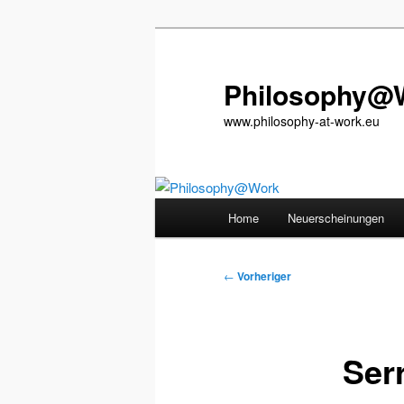
Zum
primären
Inhalt
Philosophy@
springen
www.philosophy-at-work.eu
Hauptmenü
Home
Neuerscheinungen
Beitragsnavigation
←
Vorheriger
Ser