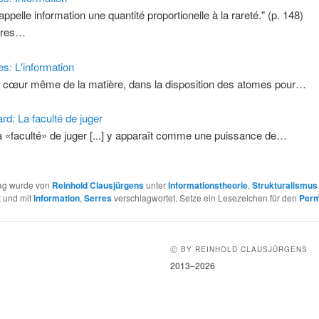
appelle information une quantité proportionelle à la rareté." (p. 148)
rres…
es: L'information
u cœur même de la matière, dans la disposition des atomes pour…
ard: La faculté de juger
la «faculté» de juger [...] y apparaît comme une puissance de…
rag wurde von
Reinhold Clausjürgens
unter
Informationstheorie
,
Strukturalismus
t und mit
information
,
Serres
verschlagwortet. Setze ein Lesezeichen für den
Perm
Ⓒ BY REINHOLD CLAUSJÜRGENS
2013–2026