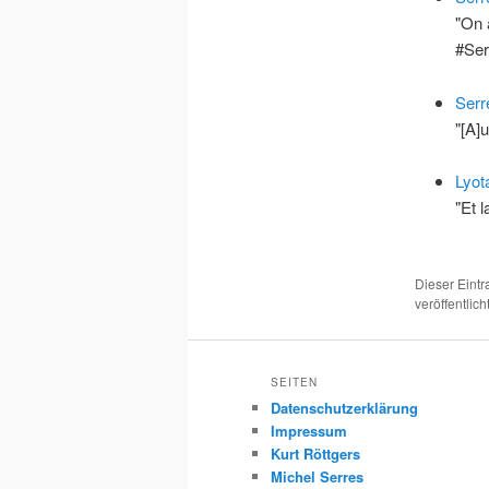
"On 
#Se
Serr
"[A]
Lyot
"Et 
Dieser Eint
veröffentlich
SEITEN
Datenschutzerklärung
Impressum
Kurt Röttgers
Michel Serres