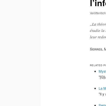
l’in
Veröffentlic
„La théor
étudie la
leur redo
Serres, 
RELATED P
Myst
"[Q]u
La M
"Il 
Serr