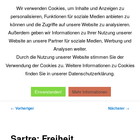
Zum
Wir verwenden Cookies, um Inhalte und Anzeigen zu
primären
Such
personalisieren, Funktionen für soziale Medien anbieten zu
Inhalt
springen
können und die Zugriffe auf unsere Website zu analysieren.
Philosophy@Work
Außerdem geben wir Informationen zu Ihrer Nutzung unserer
www.philosophy-at-work.eu
Website an unsere Partner für soziale Medien, Werbung und
Analysen weiter.
Durch die Nutzung unserer Website stimmen Sie der
Hauptmenü
Verwendung der Cookies zu. Weitere Informationen zu Cookies
Home
Neuerscheinungen
Kurt Röttgers
finden Sie in unserer Datenschutzerklärung.
Michel Serres
Reinhold Clausjürgens
Datenschutzerklärung
Impressum
Einverstanden!
Mehr Informationen
Beitragsnavigation
←
Vorheriger
Nächster
→
Sartre: Freiheit