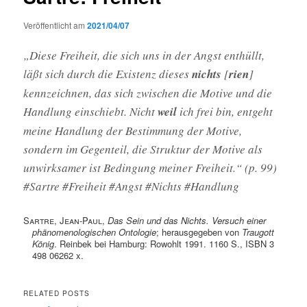
Veröffentlicht am
2021/04/07
„Diese Freiheit, die sich uns in der Angst enthüllt,
läßt sich durch die Existenz dieses
nichts
[
rien
]
kennzeichnen, das sich zwischen die Motive und die
Handlung ein­schiebt. Nicht
weil
ich frei bin, entgeht
meine Handlung der Bestimmung der Motive,
sondern im Gegenteil, die Struktur der Motive als
unwirksamer ist Bedingung meiner Freiheit.“ (p. 99)
#Sartre #Freiheit #Angst #Nichts #Handlung
Sartre, Jean-Paul
,
Das Sein und das Nichts. Versuch einer
phänomenologischen Ontologie
; herausgegeben von
Traugott
König
. Reinbek bei Hamburg: Rowohlt 1991. 1160 S., ISBN 3
498 06262 x.
RELATED POSTS