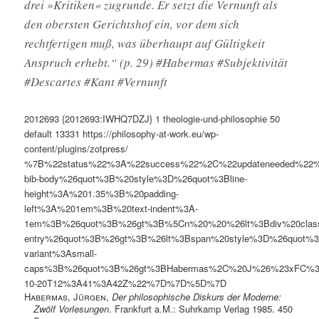
drei »Kritiken« zugrunde. Er setzt die Vernunft als
den obersten Gerichtshof ein, vor dem sich
rechtfertigen muß, was überhaupt auf Gültigkeit
Anspruch erhebt.“ (p. 29) #Habermas #Subjektivität
#Descartes #Kant #Vernunft
2012693
{2012693:IWHQ7DZJ}
1
theologie-und-philosophie
50
default
13331
https://philosophy-at-work.eu/wp-
content/plugins/zotpress/
%7B%22status%22%3A%22success%22%2C%22updateneeded%22
bib-body%26quot%3B%20style%3D%26quot%3Bline-
height%3A%201.35%3B%20padding-
left%3A%201em%3B%20text-indent%3A-
1em%3B%26quot%3B%26gt%3B%5Cn%20%20%26lt%3Bdiv%20clas
entry%26quot%3B%26gt%3B%26lt%3Bspan%20style%3D%26quot%3B
variant%3Asmall-
caps%3B%26quot%3B%26gt%3BHabermas%2C%20J%26%23xFC%3B
10-20T12%3A41%3A42Z%22%7D%7D%5D%7D
Habermas, Jürgen
,
Der philosophische Diskurs der Moderne:
Zwölf Vorlesungen
. Frankfurt a.M.: Suhrkamp Verlag 1985. 450