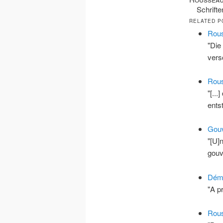
Schrift
RELATED P
Rous
"Die
vers
Rous
"[..
ents
Gou
"[U]
gouv
Démo
"A p
Rous