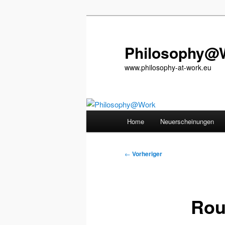
Zum
primären
Inhalt
Philosophy@
springen
www.philosophy-at-work.eu
Hauptmenü
Home
Neuerscheinungen
Beitragsnavigation
←
Vorheriger
Rou