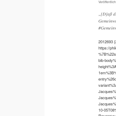
Veröffentlic
„[D]aß di
Gemeinwi
#Gemeinw
2012693
https://ph
%7B%22s
bib-body
height%3
1em%3B%
entry%26
variant%
Jacques
Jacques
Jacques
10-05T0
Rousseau