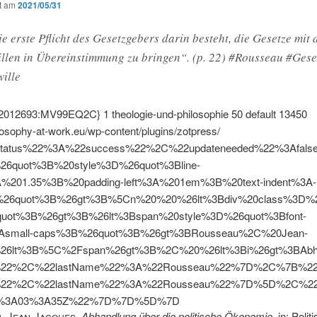
ht am
2021/05/31
e erste Pflicht des Gesetzgebers darin besteht, die Gesetze mit
llen in Übereinstimmung zu bringen“. (p. 22) #Rousseau #Gese
ille
{2012693:MV99EQ2C}
1
theologie-und-philosophie
50
default
13450
ilosophy-at-work.eu/wp-content/plugins/zotpress/
tatus%22%3A%22success%22%2C%22updateneeded%22%3Afal
%26quot%3B%20style%3D%26quot%3Bline-
A%201.35%3B%20padding-left%3A%201em%3B%20text-indent%3A-
26quot%3B%26gt%3B%5Cn%20%20%26lt%3Bdiv%20class%3D%26
quot%3B%26gt%3B%26lt%3Bspan%20style%3D%26quot%3Bfont-
3Asmall-caps%3B%26quot%3B%26gt%3BRousseau%2C%20Jean-
%26lt%3B%5C%2Fspan%26gt%3B%2C%20%26lt%3Bi%26gt%3BAbha
%22%2C%22lastName%22%3A%22Rousseau%22%7D%2C%7B%22cr
%22%2C%22lastName%22%3A%22Rousseau%22%7D%5D%2C%22ab
8%3A03%3A35Z%22%7D%7D%5D%7D
, Jean-Jacques
,
Abhandlung über die politische Ökonomie
, in: Polit