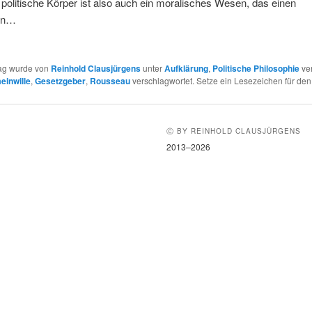
 politische Körper ist also auch ein moralisches Wesen, das einen
len…
rag wurde von
Reinhold Clausjürgens
unter
Aufklärung
,
Politische Philosophie
ver
inwille
,
Gesetzgeber
,
Rousseau
verschlagwortet. Setze ein Lesezeichen für de
Ⓒ BY REINHOLD CLAUSJÜRGENS
2013–2026