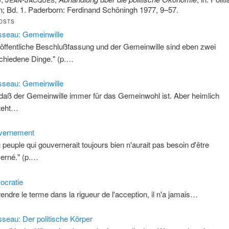
en; Bd. 1. Paderborn: Ferdinand Schöningh 1977, 9–57.
OSTS
seau: Gemeinwille
 öffentliche Beschlußfassung und der Gemeinwille sind eben zwei
chiedene Dinge." (p.…
seau: Gemeinwille
.] daß der Gemeinwille immer für das Gemeinwohl ist. Aber heimlich
teht…
vernement
n peuple qui gouvernerait toujours bien n'aurait pas besoin d'être
erné." (p.…
cratie
rendre le terme dans la rigueur de l'acception, il n'a jamais…
seau: Der politische Körper