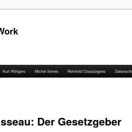
Work
Kurt Röttgers
Michel Serres
Reinhold Clausjürgens
Datenschu
sseau: Der Gesetzgeber