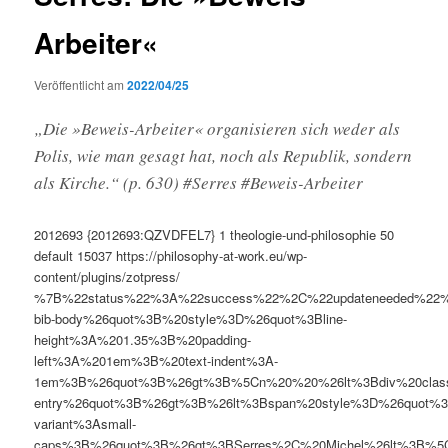
Arbeiter«
Veröffentlicht am
2022/04/25
„Die »Beweis-Arbeiter« organisieren sich weder als
Polis, wie man gesagt hat, noch als Republik, sondern
als Kirche.“ (p. 630) #Serres #Beweis-Arbeiter
2012693
{2012693:QZVDFEL7}
1
theologie-und-philosophie
50
default
15037
https://philosophy-at-work.eu/wp-
content/plugins/zotpress/
%7B%22status%22%3A%22success%22%2C%22updateneeded%22
bib-body%26quot%3B%20style%3D%26quot%3Bline-
height%3A%201.35%3B%20padding-
left%3A%201em%3B%20text-indent%3A-
1em%3B%26quot%3B%26gt%3B%5Cn%20%20%26lt%3Bdiv%20clas
entry%26quot%3B%26gt%3B%26lt%3Bspan%20style%3D%26quot%3B
variant%3Asmall-
caps%3B%26quot%3B%26gt%3BSerres%2C%20Michel%26lt%3B%5