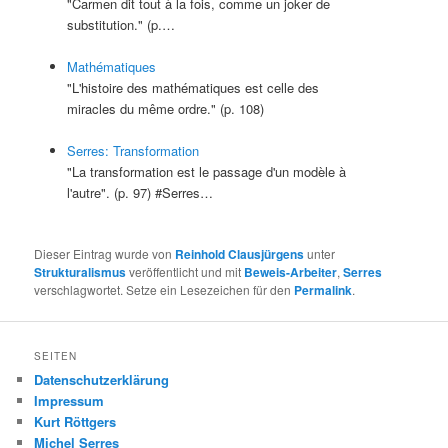
"Carmen dit tout à la fois, comme un joker de
substitution." (p.…
Mathématiques
"L'histoire des mathématiques est celle des
miracles du même ordre." (p. 108)
Serres: Transformation
"La transformation est le passage d'un modèle à
l'autre". (p. 97) #Serres…
Dieser Eintrag wurde von
Reinhold Clausjürgens
unter
Strukturalismus
veröffentlicht und mit
Beweis-Arbeiter
,
Serres
verschlagwortet. Setze ein Lesezeichen für den
Permalink
.
SEITEN
Datenschutzerklärung
Impressum
Kurt Röttgers
Michel Serres