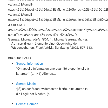
variant%3Asmall-
caps%3B%26quot%3B%26gt%3BMichel%20Serres%26lt%3B%5C%2F
variant%3Asmall-
caps%3B%26quot%3B%26gt%3BMichel%20Authier%26lt%3B%5C%
3-518-58218-
3%22%2C%22DOI%22%3A%22%22%2C%22citationKey%22%3A%2
09-08T15%3A22%3A11Z%22%7D%7D%5D%7D
Serres, Michel
,
Paris 1800
, in:
Michel Serres
/
Michel
Authier
(Hgg.), Elemente einer Geschichte der
2
Wissenschaften. Frankfurt/M.: Suhrkamp
2002, 597–643.
RELATED POSTS
Serres: Information
"On appelle information une quantité proportionelle à
la rareté." (p. 148) #Serres…
Serres: Macht
"[S]ich der Macht widersetzen hieße, einzutreten in
die Logik der Macht". (p.…
Serres: Carmen