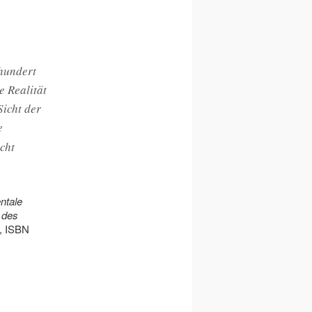
hundert
e Realität
Sicht der
e
cht
ntale
 des
., ISBN