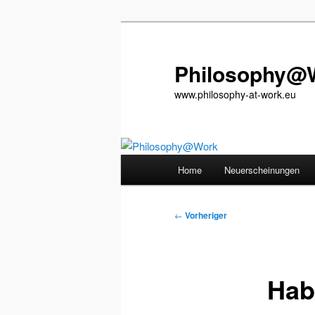
Zum
primären
Inhalt
Philosophy@
springen
www.philosophy-at-work.eu
Hauptmenü
Home
Neuerscheinungen
Beitragsnavigation
←
Vorheriger
Hab