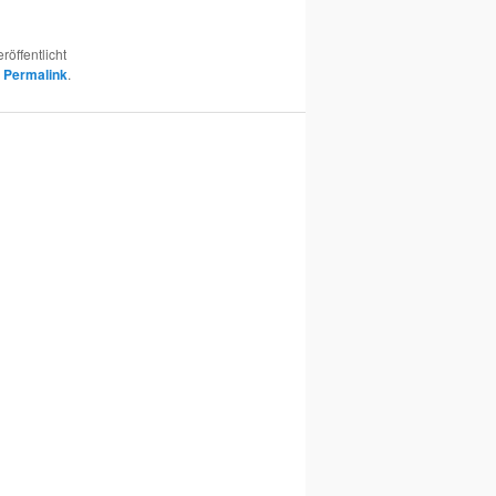
röffentlicht
n
Permalink
.