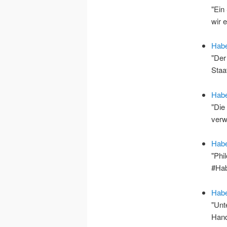
"Ein
wir 
Habe
"Der
Staa
Habe
"Die
verw
Habe
"Phi
#Ha
Hab
"Unt
Hand