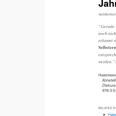
Jah
Veröffentlic
“Gerade 
noch nich
erkannt w
Selbster
entsprech
werden.” 
Habermas
Konstel
Diskurs
978-3-5
RELATED P
Hab