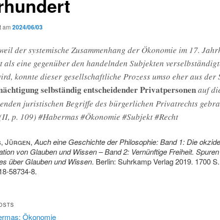
rhundert
ht am
2024/06/03
weil der systemische Zusammenhang der Ökonomie im 17. Jahr
t als eine gegenüber den handelnden Subjekten verselbständigt
ird, konnte dieser gesellschaftliche Prozess umso eher aus der 
mächtigung selbständig entscheidender Privatpersonen
auf di
enden juristischen Begriffe des bürgerlichen Privatrechts gebra
(II, p. 109) #Habermas #Ökonomie #Subjekt #Recht
, Jürgen
,
Auch eine Geschichte der Philosophie: Band 1: Die okzide
lation von Glauben und Wissen – Band 2: Vernünftige Freiheit. Spuren
es über Glauben und Wissen
. Berlin: Suhrkamp Verlag 2019. 1700 S
18-58734-8.
OSTS
ermas: Ökonomie