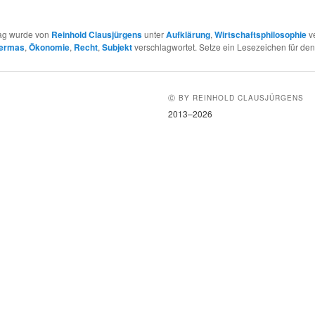
rag wurde von
Reinhold Clausjürgens
unter
Aufklärung
,
Wirtschaftsphilosophie
ve
ermas
,
Ökonomie
,
Recht
,
Subjekt
verschlagwortet. Setze ein Lesezeichen für de
Ⓒ BY REINHOLD CLAUSJÜRGENS
2013–2026