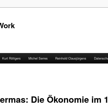
Work
Kurt Röttgers
Michel Serres
Reinhold Clausjürgens
Datenschu
ermas: Die Ökonomie im 1