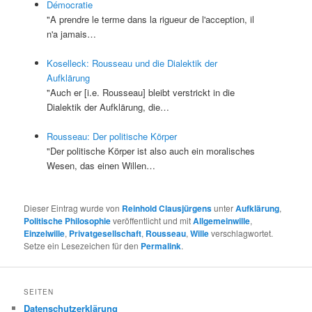
Démocratie
"A prendre le terme dans la rigueur de l'acception, il
n'a jamais…
Koselleck: Rousseau und die Dialektik der
Aufklärung
"Auch er [i.e. Rousseau] bleibt verstrickt in die
Dialektik der Aufklärung, die…
Rousseau: Der politische Körper
"Der politische Körper ist also auch ein moralisches
Wesen, das einen Willen…
Dieser Eintrag wurde von
Reinhold Clausjürgens
unter
Aufklärung
,
Politische Philosophie
veröffentlicht und mit
Allgemeinwille
,
Einzelwille
,
Privatgesellschaft
,
Rousseau
,
Wille
verschlagwortet.
Setze ein Lesezeichen für den
Permalink
.
SEITEN
Datenschutzerklärung