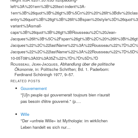
left%3A%201em%3B%20text-indent%3A-
1em%3B%26quot%3B%26gt%3B%5Cn%20%20%26lt%3Bdiv%20clas
entry%26quot%3B%26gt%3B%26lt%3Bspan%20style%3D%26quot%3B
variant%3Asmall-
caps%3B%26quot%3B%26gt%3BRousseau%2C%20Jean-
Jacques%26lt%3B%5C%2Fspan%26gt%3B%2C%20%26lt%3Bi%26gt%
Jacques%22%2C%22lastName%22%3A%22Rousseau%22%7D%2C%7B
Jacques%22%2C%22lastName%22%3A%22Rousseau%22%7D%5D%2
10-05T08%3A03%3A35Z%22%7D%7D%5D%7D
Rousseau, Jean-Jacques
,
Abhandlung über die politische
Ökonomie
, in: Politische Schriften; Bd. 1. Paderborn:
Ferdinand Schöningh 1977, 9–57.
RELATED POSTS
Gouvernement
"[U]n peuple qui gouvernerait toujours bien n'aurait
pas besoin d'être gouverné." (p.…
Wille
"Der »unfreie Wille« ist Mythologie: im wirklichen
Leben handelt es sich nur…