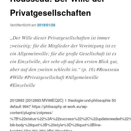
Privatgesellschaften
Veröffentlicht am
2019/01/28
„Der Wille dieser Privatgesellschaften ist immer
zweiseitig: für die Mitglieder der Vereinigung ist es
ein Allgemeinwille; für die große Gesellschaft ist es
ein Einzelwille, der sehr oft auf den ersten Blick gut,
aber auf den zweiten schlecht ist.“ (p. 16) #Rousseau
#Wille #Privatgesellschaft #Allgemeinwille
#Einzelwille
2012693
{2012693:MV99EQ2C}
1
theologie-und-philosophie
50
default
9947
https://philosophy-at-work.eu/wp-
content/plugins/zotpress/
%7B%22status%22%3A%22success%22%2C%22updateneeded%22
bib-body%26quot%3B%20style%3D%26quot%3Bline-
height%3A%201.35%3B%20padding-