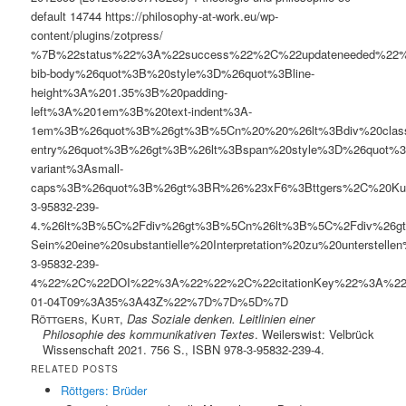
default
14744
https://philosophy-at-work.eu/wp-
content/plugins/zotpress/
%7B%22status%22%3A%22success%22%2C%22updateneeded%22
bib-body%26quot%3B%20style%3D%26quot%3Bline-
height%3A%201.35%3B%20padding-
left%3A%201em%3B%20text-indent%3A-
1em%3B%26quot%3B%26gt%3B%5Cn%20%20%26lt%3Bdiv%20clas
entry%26quot%3B%26gt%3B%26lt%3Bspan%20style%3D%26quot%3B
variant%3Asmall-
caps%3B%26quot%3B%26gt%3BR%26%23xF6%3Bttgers%2C%20Kurt%
3-95832-239-
4.%26lt%3B%5C%2Fdiv%26gt%3B%5Cn%26lt%3B%5C%2Fdiv%26gt%3B
Sein%20eine%20substantielle%20Interpretation%20zu%20unte
3-95832-239-
4%22%2C%22DOI%22%3A%22%22%2C%22citationKey%22%3A%2
01-04T09%3A35%3A43Z%22%7D%7D%5D%7D
Röttgers, Kurt
,
Das Soziale denken. Leitlinien einer
Philosophie des kommunikativen Textes
. Weilerswist: Velbrück
Wissenschaft 2021. 756 S., ISBN 978-3-95832-239-4.
RELATED POSTS
Röttgers: Brüder