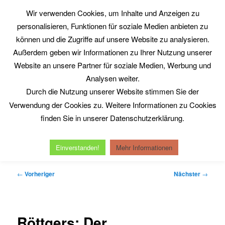
Zum
Wir verwenden Cookies, um Inhalte und Anzeigen zu
primären
Such
personalisieren, Funktionen für soziale Medien anbieten zu
Inhalt
springen
können und die Zugriffe auf unsere Website zu analysieren.
Philosophy@Work
Außerdem geben wir Informationen zu Ihrer Nutzung unserer
www.philosophy-at-work.eu
Website an unsere Partner für soziale Medien, Werbung und
Analysen weiter.
Durch die Nutzung unserer Website stimmen Sie der
Hauptmenü
Verwendung der Cookies zu. Weitere Informationen zu Cookies
Home
Neuerscheinungen
Kurt Röttgers
finden Sie in unserer Datenschutzerklärung.
Michel Serres
Reinhold Clausjürgens
Datenschutzerklärung
Impressum
Einverstanden!
Mehr Informationen
Beitragsnavigation
←
Vorheriger
Nächster
→
Röttgers: Der