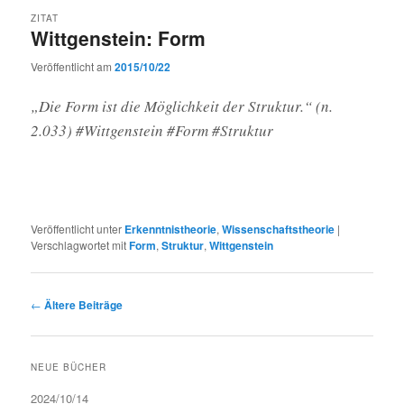
ZITAT
Wittgenstein: Form
Veröffentlicht am
2015/10/22
„Die Form ist die Möglichkeit der Struktur.“ (n.
2.033) #Wittgenstein #Form #Struktur
Veröffentlicht unter
Erkenntnistheorie
,
Wissenschaftstheorie
|
Verschlagwortet mit
Form
,
Struktur
,
Wittgenstein
Beitragsnavigation
←
Ältere Beiträge
NEUE BÜCHER
2024/10/14