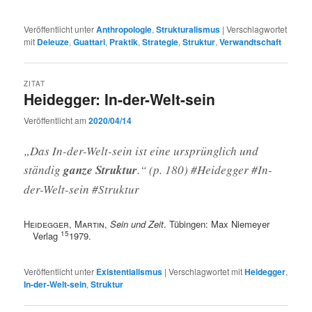
Veröffentlicht unter
Anthropologie
,
Strukturalismus
|
Verschlagwortet
mit
Deleuze
,
Guattari
,
Praktik
,
Strategie
,
Struktur
,
Verwandtschaft
ZITAT
Heidegger: In-der-Welt-sein
Veröffentlicht am
2020/04/14
„Das In-der-Welt-sein ist eine ursprünglich und
ständig
ganze Struktur
.“ (p. 180) #Heidegger #In-
der-Welt-sein #Struktur
Heidegger, Martin
,
Sein und Zeit
. Tübingen: Max Niemeyer
15
Verlag
1979.
Veröffentlicht unter
Existentialismus
|
Verschlagwortet mit
Heidegger
,
In-der-Welt-sein
,
Struktur