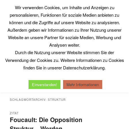
Zum
Zum
Wir verwenden Cookies, um Inhalte und Anzeigen zu
primären
sekundären
Such
personalisieren, Funktionen für soziale Medien anbieten zu
Inhalt
Inhalt
springen
springen
können und die Zugriffe auf unsere Website zu analysieren.
Philosophy@Work
Außerdem geben wir Informationen zu Ihrer Nutzung unserer
www.philosophy-at-work.eu
Website an unsere Partner für soziale Medien, Werbung und
Analysen weiter.
Durch die Nutzung unserer Website stimmen Sie der
Hauptmenü
Verwendung der Cookies zu. Weitere Informationen zu Cookies
Home
Neuerscheinungen
Kurt Röttgers
finden Sie in unserer Datenschutzerklärung.
Michel Serres
Reinhold Clausjürgens
Datenschutzerklärung
Impressum
Einverstanden!
Mehr Informationen
SCHLAGWORTARCHIV:
STRUKTUR
ZITAT
Foucault: Die Opposition
Struktur – Werden