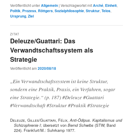
Veröffentlicht unter
Allgemein
|
Verschlagwortet mit
Arché
,
Einheit
,
Politik
,
Prozess
,
Röttgers
,
Sozialphilosophie
,
Struktur
,
Telos
,
Ursprung
,
Ziel
ZITAT
Deleuze/Guattari: Das
Verwandtschaftssystem als
Strategie
Veröffentlicht am
2020/08/18
„Ein Verwandtschaftssystem ist keine Struktur,
sondern eine Praktik, Praxis, ein Verfahren, sogar
eine Strategie.“ (p. 187) #Deleuze #Guattari
#Verwandtschaft #Struktur #Praktik #Strategie
Deleuze, Gilles
/
Guattari, Félix
,
Anti-Ödipus. Kapitalismus und
Schizophrenie I
; übersetzt von
Bernd Schwibs
(STW; Band
224). Frankfurt/M.: Suhrkamp 1977.