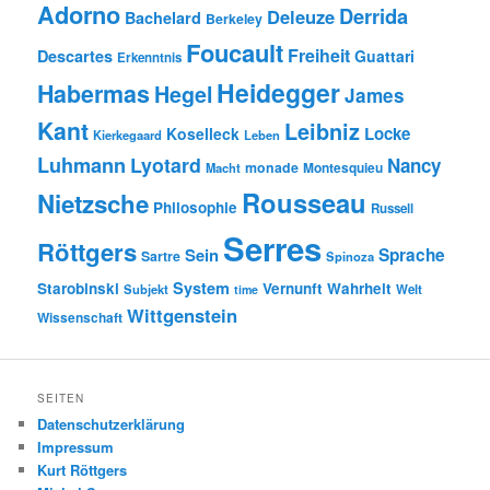
Adorno
Derrida
Deleuze
Bachelard
Berkeley
Foucault
Freiheit
Descartes
Guattari
Erkenntnis
Heidegger
Habermas
Hegel
James
Kant
Leibniz
Locke
Koselleck
Kierkegaard
Leben
Luhmann
Lyotard
Nancy
monade
Montesquieu
Macht
Rousseau
Nietzsche
Philosophie
Russell
Serres
Röttgers
Sein
Sprache
Sartre
Spinoza
System
Starobinski
Vernunft
Wahrheit
Subjekt
Welt
time
Wittgenstein
Wissenschaft
SEITEN
Datenschutzerklärung
Impressum
Kurt Röttgers