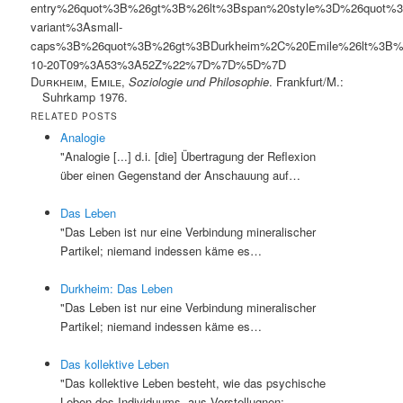
entry%26quot%3B%26gt%3B%26lt%3Bspan%20style%3D%26quot%3B
variant%3Asmall-
caps%3B%26quot%3B%26gt%3BDurkheim%2C%20Emile%26lt%3B
10-20T09%3A53%3A52Z%22%7D%7D%5D%7D
Durkheim, Emile
,
Soziologie und Philosophie
. Frankfurt/M.:
Suhrkamp 1976.
RELATED POSTS
Analogie
"Analogie [...] d.i. [die] Übertragung der Reflexion
über einen Gegenstand der Anschauung auf…
Das Leben
"Das Leben ist nur eine Verbindung mineralischer
Partikel; niemand indessen käme es…
Durkheim: Das Leben
"Das Leben ist nur eine Verbindung mineralischer
Partikel; niemand indessen käme es…
Das kollektive Leben
"Das kollektive Leben besteht, wie das psychische
Leben des Individuums, aus Vorstellugnen;…