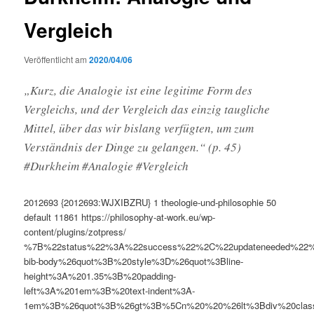
Vergleich
Veröffentlicht am
2020/04/06
„Kurz, die Analogie ist eine legitime Form des
Vergleichs, und der Vergleich das einzig taugliche
Mittel, über das wir bislang verfügten, um zum
Verständnis der Dinge zu gelangen.“ (p. 45)
#Durkheim #Analogie #Vergleich
2012693
{2012693:WJXIBZRU}
1
theologie-und-philosophie
50
default
11861
https://philosophy-at-work.eu/wp-
content/plugins/zotpress/
%7B%22status%22%3A%22success%22%2C%22updateneeded%22
bib-body%26quot%3B%20style%3D%26quot%3Bline-
height%3A%201.35%3B%20padding-
left%3A%201em%3B%20text-indent%3A-
1em%3B%26quot%3B%26gt%3B%5Cn%20%20%26lt%3Bdiv%20clas