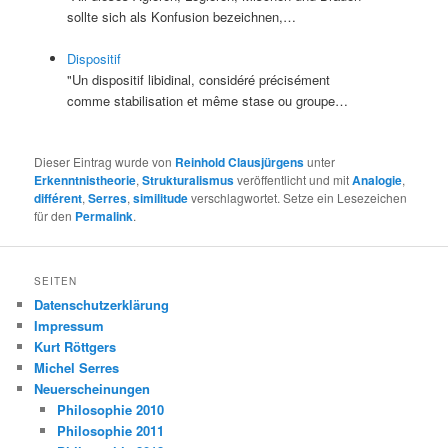
sollte sich als Konfusion bezeichnen,…
Dispositif
"Un dispositif libidinal, considéré précisément
comme stabilisation et même stase ou groupe…
Dieser Eintrag wurde von
Reinhold Clausjürgens
unter
Erkenntnistheorie
,
Strukturalismus
veröffentlicht und mit
Analogie
,
différent
,
Serres
,
similitude
verschlagwortet. Setze ein Lesezeichen
für den
Permalink
.
SEITEN
Datenschutzerklärung
Impressum
Kurt Röttgers
Michel Serres
Neuerscheinungen
Philosophie 2010
Philosophie 2011