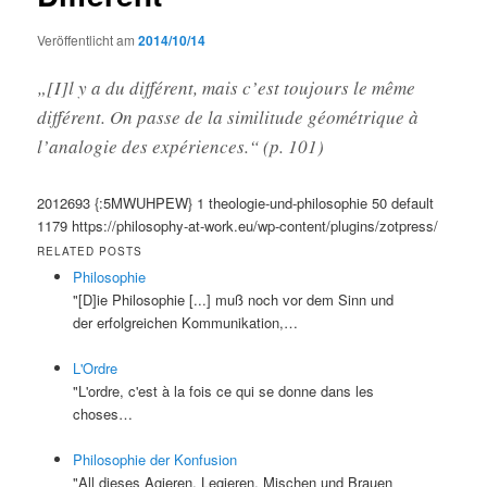
Veröffentlicht am
2014/10/14
„[I]l y a du différent, mais c’est toujours le même
différent. On passe de la similitude géométrique à
l’analogie des expériences.“ (p. 101)
2012693
{:5MWUHPEW}
1
theologie-und-philosophie
50
default
1179
https://philosophy-at-work.eu/wp-content/plugins/zotpress/
RELATED POSTS
Philosophie
"[D]ie Philosophie [...] muß noch vor dem Sinn und
der erfolgreichen Kommunikation,…
L'Ordre
"L'ordre, c'est à la fois ce qui se donne dans les
choses…
Philosophie der Konfusion
"All dieses Agieren, Legieren, Mischen und Brauen