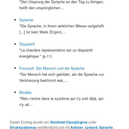
"Den Ursprung der Sprache an den Tag zu bringen,
heißt den ursprünglichen…
Sprache
"Die Sprache, in ihrem wirklichen Wesen aufgefaßt
[...] ist kein Werk (Ergon),…
Dispositif
"La chambre représentative est un dispositif
énergétique." (p.11)
Foucault: Der Mensch und die Sprache
"Der Mensch hat sich gebildet, als die Sprache zur
Verstreuung bestimmt war,…
Modèle
"Rein n'entre dans le système qui n'y soit déjà, qui
n'y ait…
Dieser Eintrag wurde von
Reinhold Clausjürgens
unter
Strukturalismus
veröffentlicht und mit
Anicker
,
Lyotard
,
Sprache
,