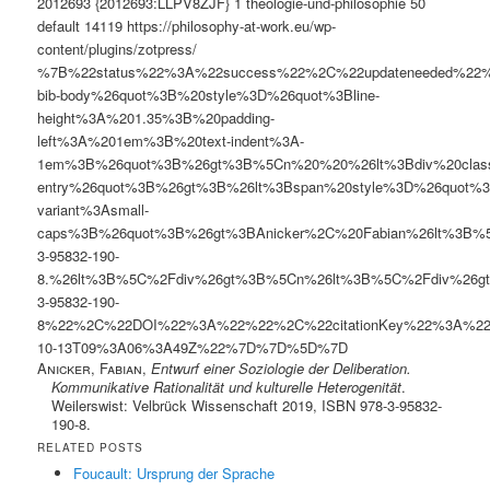
2012693
{2012693:LLPV8ZJF}
1
theologie-und-philosophie
50
default
14119
https://philosophy-at-work.eu/wp-
content/plugins/zotpress/
%7B%22status%22%3A%22success%22%2C%22updateneeded%22
bib-body%26quot%3B%20style%3D%26quot%3Bline-
height%3A%201.35%3B%20padding-
left%3A%201em%3B%20text-indent%3A-
1em%3B%26quot%3B%26gt%3B%5Cn%20%20%26lt%3Bdiv%20clas
entry%26quot%3B%26gt%3B%26lt%3Bspan%20style%3D%26quot%3B
variant%3Asmall-
caps%3B%26quot%3B%26gt%3BAnicker%2C%20Fabian%26lt%3B%5C%
3-95832-190-
8.%26lt%3B%5C%2Fdiv%26gt%3B%5Cn%26lt%3B%5C%2Fdiv%26gt%
3-95832-190-
8%22%2C%22DOI%22%3A%22%22%2C%22citationKey%22%3A%22
10-13T09%3A06%3A49Z%22%7D%7D%5D%7D
Anicker, Fabian
,
Entwurf einer Soziologie der Deliberation.
Kommunikative Rationalität und kulturelle Heterogenität
.
Weilerswist: Velbrück Wissenschaft 2019, ISBN 978-3-95832-
190-8.
RELATED POSTS
Foucault: Ursprung der Sprache