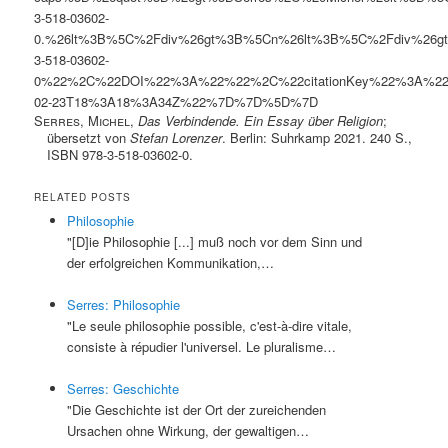
3-518-03602-
0.%26lt%3B%5C%2Fdiv%26gt%3B%5Cn%26lt%3B%5C%2Fdiv%26gt%3B
3-518-03602-
0%22%2C%22DOI%22%3A%22%22%2C%22citationKey%22%3A%
02-23T18%3A18%3A34Z%22%7D%7D%5D%7D
Serres, Michel
,
Das Verbindende. Ein Essay über Religion
;
übersetzt von
Stefan Lorenzer
. Berlin: Suhrkamp 2021. 240 S.,
ISBN 978-3-518-03602-0.
RELATED POSTS
Philosophie
"[D]ie Philosophie [...] muß noch vor dem Sinn und
der erfolgreichen Kommunikation,…
Serres: Philosophie
"Le seule philosophie possible, c'est-à-dire vitale,
consiste à répudier l'universel. Le pluralisme…
Serres: Geschichte
"Die Geschichte ist der Ort der zureichenden
Ursachen ohne Wirkung, der gewaltigen…