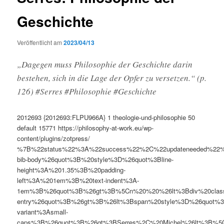
Geschichte
Veröffentlicht am
2023/04/13
„Dagegen muss Philosophie der Geschichte darin
bestehen, sich in die Lage der Opfer zu versetzen.“ (p.
126) #Serres #Philosophie #Geschichte
2012693
{2012693:FLPU966A}
1
theologie-und-philosophie
50
default
15771
https://philosophy-at-work.eu/wp-
content/plugins/zotpress/
%7B%22status%22%3A%22success%22%2C%22updateneeded%22
bib-body%26quot%3B%20style%3D%26quot%3Bline-
height%3A%201.35%3B%20padding-
left%3A%201em%3B%20text-indent%3A-
1em%3B%26quot%3B%26gt%3B%5Cn%20%20%26lt%3Bdiv%20clas
entry%26quot%3B%26gt%3B%26lt%3Bspan%20style%3D%26quot%3B
variant%3Asmall-
caps%3B%26quot%3B%26gt%3BSerres%2C%20Michel%26lt%3B%5