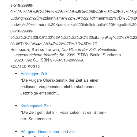
3-518-29999-
9.%26lt%3B%5C%2Fdiv%26gt%3B%5Cn%26lt%3B%5C%2Fdiv%26gt%
Ludwig%22%2C%22lastName%22%3A%22Hoffmann%22%7D%5D%2C%22ab
Ludwig%20Hoffmann%20Kosellecks%20intellektuelle%20Biogr
3-518-29999-
9%22%2C%22DOI%22%3A%22%22%2C%22citationKey%22%3A%22
03-05T15%3A44%3A54Z%22%7D%7D%5D%7D
Hoffmann, Stefan-Ludwig
,
Der Riss in der Zeit. Kosellecks
ungeschriebene Historik
; Bd. 2399 (STW). Berlin: Suhrkamp
2023. 392 S., ISBN 978-3-518-29999-9.
RELATED POSTS
Heidegger: Zeit
"Die vulgäre Charakteristik der Zeit als einer
endlosen, vergehenden, nichtumkehrbaren
Jetztfolge entspricht…
Kierkegaard: Zeit
"Die Zeit geht dahin«; »das Leben ist ein Strom«
etc. So sprechen…
Röttgers: Geschichten und Zeit