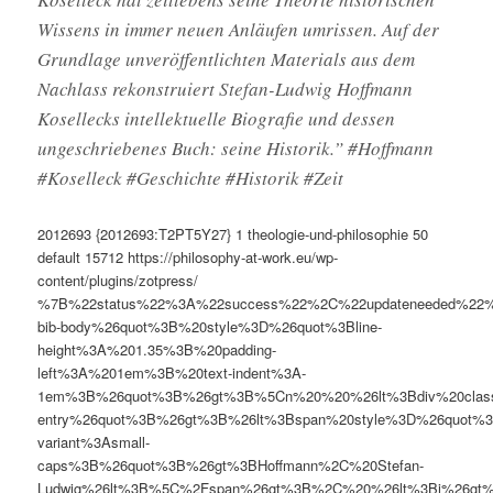
Wissens in immer neuen Anläufen umrissen. Auf der
Grundlage unveröffentlichten Materials aus dem
Nachlass rekonstruiert Stefan-Ludwig Hoffmann
Kosellecks intellektuelle Biografie und dessen
ungeschriebenes Buch: seine Historik.” #Hoffmann
#Koselleck #Geschichte #Historik #Zeit
2012693
{2012693:T2PT5Y27}
1
theologie-und-philosophie
50
default
15712
https://philosophy-at-work.eu/wp-
content/plugins/zotpress/
%7B%22status%22%3A%22success%22%2C%22updateneeded%22
bib-body%26quot%3B%20style%3D%26quot%3Bline-
height%3A%201.35%3B%20padding-
left%3A%201em%3B%20text-indent%3A-
1em%3B%26quot%3B%26gt%3B%5Cn%20%20%26lt%3Bdiv%20clas
entry%26quot%3B%26gt%3B%26lt%3Bspan%20style%3D%26quot%3B
variant%3Asmall-
caps%3B%26quot%3B%26gt%3BHoffmann%2C%20Stefan-
Ludwig%26lt%3B%5C%2Fspan%26gt%3B%2C%20%26lt%3Bi%26gt%3