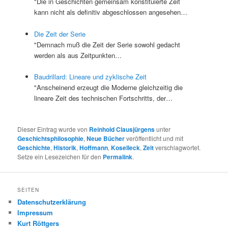
"Die in Geschichten gemeinsam konstituierte Zeit
kann nicht als definitiv abgeschlossen angesehen…
Die Zeit der Serie
"Demnach muß die Zeit der Serie sowohl gedacht
werden als aus Zeitpunkten…
Baudrillard: Lineare und zyklische Zeit
"Anscheinend erzeugt die Moderne gleichzeitig die
lineare Zeit des technischen Fortschritts, der…
Dieser Eintrag wurde von
Reinhold Clausjürgens
unter
Geschichtsphilosophie
,
Neue Bücher
veröffentlicht und mit
Geschichte
,
Historik
,
Hoffmann
,
Koselleck
,
Zeit
verschlagwortet.
Setze ein Lesezeichen für den
Permalink
.
SEITEN
Datenschutzerklärung
Impressum
Kurt Röttgers