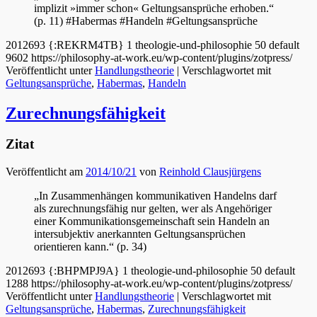
implizit »immer schon« Geltungsansprüche erhoben.“
(p. 11) #Habermas #Handeln #Geltungsansprüche
2012693
{:REKRM4TB}
1
theologie-und-philosophie
50
default
9602
https://philosophy-at-work.eu/wp-content/plugins/zotpress/
Veröffentlicht unter
Handlungstheorie
|
Verschlagwortet mit
Geltungsansprüche
,
Habermas
,
Handeln
Zurechnungsfähigkeit
Zitat
Veröffentlicht am
2014/10/21
von
Reinhold Clausjürgens
„In Zusammenhängen kommunikativen Handelns darf
als zurechnungsfähig nur gelten, wer als Angehöriger
einer Kommunikationsgemeinschaft sein Handeln an
intersubjektiv anerkannten Geltungsansprüchen
orientieren kann.“ (p. 34)
2012693
{:BHPMPJ9A}
1
theologie-und-philosophie
50
default
1288
https://philosophy-at-work.eu/wp-content/plugins/zotpress/
Veröffentlicht unter
Handlungstheorie
|
Verschlagwortet mit
Geltungsansprüche
,
Habermas
,
Zurechnungsfähigkeit