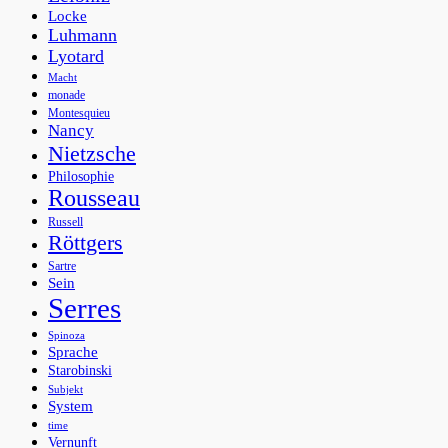
Locke
Luhmann
Lyotard
Macht
monade
Montesquieu
Nancy
Nietzsche
Philosophie
Rousseau
Russell
Röttgers
Sartre
Sein
Serres
Spinoza
Sprache
Starobinski
Subjekt
System
time
Vernunft