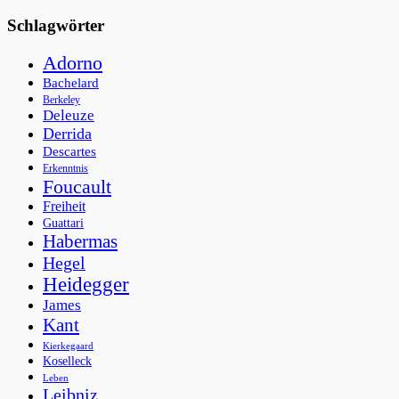
Schlagwörter
Adorno
Bachelard
Berkeley
Deleuze
Derrida
Descartes
Erkenntnis
Foucault
Freiheit
Guattari
Habermas
Hegel
Heidegger
James
Kant
Kierkegaard
Koselleck
Leben
Leibniz