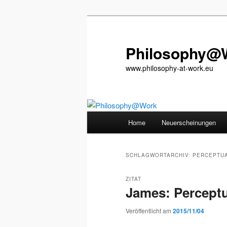
Zum
Zum
primären
sekundären
Inhalt
Inhalt
Philosophy@
springen
springen
www.philosophy-at-work.eu
Hauptmenü
Home
Neuerscheinungen
SCHLAGWORTARCHIV:
PERCEPTUA
ZITAT
James: Perceptu
Veröffentlicht am
2015/11/04