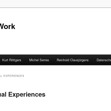
Work
Kurt Röttgers
Michel Serres
Reinhold Clausjürgens
Datenschu
L EXPERIENCES
al Experiences