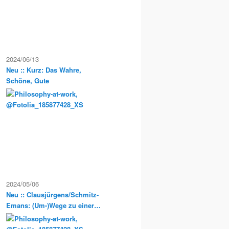
2024/06/13
Neu :: Kurz: Das Wahre,
Schöne, Gute
2024/05/06
Neu :: Clausjürgens/Schmitz-
Emans: (Um-)Wege zu einer
Sozialphilosophie der
Postmoderne. Philosophische