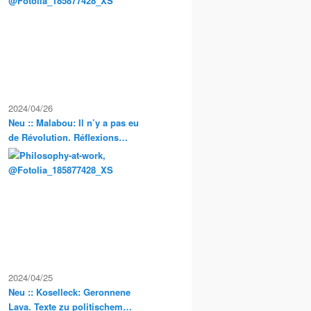
Exkursionen
2024/04/26
Neu :: Malabou: Il n’y a pas eu
de Révolution. Réflexions
anarchistes sur la propriété et
la condition servile en France
2024/04/25
Neu :: Koselleck: Geronnene
Lava. Texte zu politischem