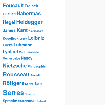
Foucault
Freiheit
Habermas
Guattari
Heidegger
Hegel
Kant
James
Kierkegaard
Leibniz
Koselleck
Leben
Luhmann
Locke
Lyotard
monade
Macht
Nancy
Montesquieu
Nietzsche
Philosophie
Rousseau
Russell
Röttgers
Sein
Sartre
Serres
Spinoza
Sprache
Starobinski
Subjekt