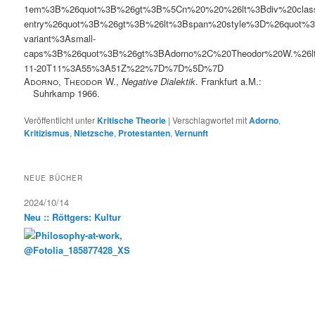
1em%3B%26quot%3B%26gt%3B%5Cn%20%20%26lt%3Bdiv%20clas
entry%26quot%3B%26gt%3B%26lt%3Bspan%20style%3D%26quot%3B
variant%3Asmall-
caps%3B%26quot%3B%26gt%3BAdorno%2C%20Theodor%20W.%26
11-20T11%3A55%3A51Z%22%7D%7D%5D%7D
Adorno, Theodor W.
,
Negative Dialektik
. Frankfurt a.M.:
Suhrkamp 1966.
Veröffentlicht unter
Kritische Theorie
|
Verschlagwortet mit
Adorno
,
Kritizismus
,
Nietzsche
,
Protestanten­
,
Vernunft
NEUE BÜCHER
2024/10/14
Neu :: Röttgers: Kultur