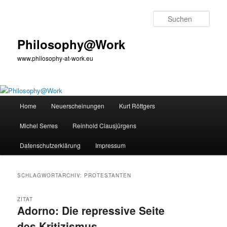
Zum
Zum
primären
sekundären
Such
Inhalt
Inhalt
springen
springen
Philosophy@Work
www.philosophy-at-work.eu
Hauptmenü
Home
Neuerscheinungen
Kurt Röttgers
Michel Serres
Reinhold Clausjürgens
Datenschutzerklärung
Impressum
SCHLAGWORTARCHIV:
PROTESTANTEN­
ZITAT
Adorno: Die repressive Seite
des Kritizismus