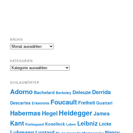
ARCHIV
Archiv
KATEGORIEN
Kategorien
SCHLAGWÖRTER
Adorno
Derrida
Deleuze
Bachelard
Berkeley
Foucault
Freiheit
Descartes
Guattari
Erkenntnis
Heidegger
Habermas
Hegel
James
Kant
Leibniz
Locke
Koselleck
Kierkegaard
Leben
Luhmann
Lyotard
Nancy
monade
Montesquieu
Macht