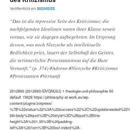
Veröffentlicht am
2023/02/22
“Das ist die repressive Seite des Kritizismus; die
nachfolgenden Idealisten waren ihrer Klasse soweit
voraus, wie sie dagegen aufbegehrten. Im Ursprung
dessen, was noch Nietzsche als intellektuelle
Redlichkeit pries, lauert der Selbsthaß des Geistes,
die verinnerlichte Protestantenwut auf die Hure
Vernunft.” (p. 374) #Adorno #Nietzsche #Kritizismus
#Protestanten­ #Vernunft
2012693
{2012693:IDVQNU2J}
1
theologie-und-philosophie
50
default
15629
https://philosophy-at-work.eu/wp-
content/plugins/zotpress/
%7B%22status%22%3A%22success%22%2C%22updateneeded%22
bib-body%26quot%3B%20style%3D%26quot%3Bline-
height%3A%201.35%3B%20padding-
left%3A%201em%3B%20text-indent%3A-