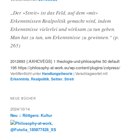
„Der «Streit» ist das Feld, auf dem «mit»
Erkenntnissen Realpolitik gemacht wird, indem
Erkenntnisse vielerlei und wirksam zu tun geben.
Man hat zu tun, um Erkenntnisse zu gewinnen.“ (p.
265)
2012693
{:AXHCVEGS}
1
theologie-und-philosophie
50
default
195
https://philosophy-at-work.eu/wp-content/plugins/zotpress/
Veröffentlicht unter
Handlungstheorie
|
Verschlagwortet mit
Erkenntnis
,
Realpolitik
,
Seitter
,
Streit
NEUE BÜCHER
2024/10/14
Neu :: Röttgers: Kultur