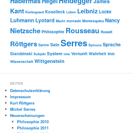
Heidegger
Habermas
Hegel
James
Kant
Leibniz
Locke
Koselleck
Kierkegaard
Leben
Luhmann
Lyotard
Nancy
monade
Montesquieu
Macht
Rousseau
Nietzsche
Philosophie
Russell
Serres
Röttgers
Sein
Sprache
Sartre
Spinoza
System
Starobinski
Vernunft
Wahrheit
Subjekt
Welt
time
Wittgenstein
Wissenschaft
SEITEN
Datenschutzerklärung
Impressum
Kurt Röttgers
Michel Serres
Neuerscheinungen
Philosophie 2010
Philosophie 2011