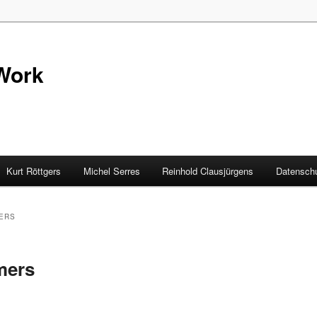
Work
Kurt Röttgers
Michel Serres
Reinhold Clausjürgens
Datenschu
ERS
mers