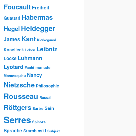
Foucault
Freiheit
Habermas
Guattari
Heidegger
Hegel
Kant
James
Kierkegaard
Leibniz
Koselleck
Leben
Luhmann
Locke
Lyotard
monade
Macht
Nancy
Montesquieu
Nietzsche
Philosophie
Rousseau
Russell
Röttgers
Sein
Sartre
Serres
Spinoza
Sprache
Starobinski
Subjekt