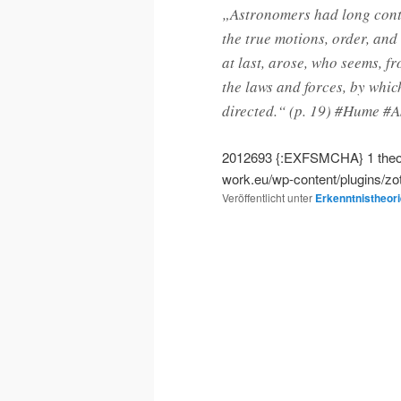
„Astronomers had long cont
the true motions, order, and
at last, arose, who seems, f
the laws and forces, by whic
directed.“ (p. 19) #Hume #
2012693
{:EXFSMCHA}
1
the
work.eu/wp-content/plugins/zo
Veröffentlicht unter
Erkenntnistheori