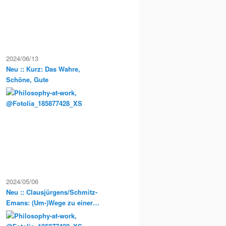
2024/06/13
Neu :: Kurz: Das Wahre,
Schöne, Gute
2024/05/06
Neu :: Clausjürgens/Schmitz-
Emans: (Um-)Wege zu einer
Sozialphilosophie der
Postmoderne. Philosophische