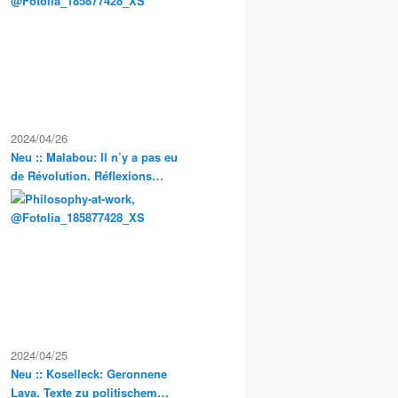
Exkursionen
2024/04/26
Neu :: Malabou: Il n’y a pas eu
de Révolution. Réflexions
anarchistes sur la propriété et
la condition servile en France
2024/04/25
Neu :: Koselleck: Geronnene
Lava. Texte zu politischem