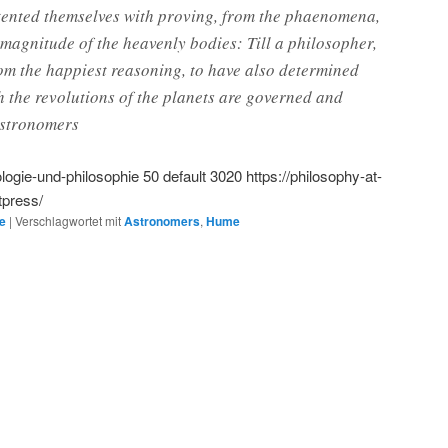
ented themselves with proving, from the phaenomena,
 magnitude of the heavenly bodies: Till a philosopher,
rom the happiest reasoning, to have also determined
h the revolutions of the planets are governed and
Astronomers
ologie-und-philosophie
50
default
3020
https://philosophy-at-
tpress/
e
|
Verschlagwortet mit
Astronomers
,
Hume