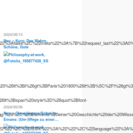
2024/06/13
Neu :: Kurz: Das Wahre,
e%22%3Afalse%2C%22meta%22%3A%7B%22request_last%22%
Schöne, Gute
%26lt%3Bi%26gt%3BParis%201800%26lt%3B%5C%2Fi%26gt%3
lt%3Bspan%20style%3D%26quot%3Bfont-
2024/05/06
Neu :: Clausjürgens/Schmitz-
gg.%29%2C%20Elemente%20einer%20Geschichte%20der%20Wi
Emans: (Um-)Wege zu einer
Sozialphilosophie der
22%22%2C%22ISSN%22%3A%22%22%2C%22language%22%3A%
Postmoderne. Philosophische