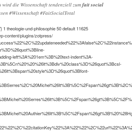
 wird die Wissenschaft tendenziell zum
fait social
ssen #Wissenschaft #FaitSocialTotal
}
1
theologie-und-philosophie
50
default
11625
wp-content/plugins/zotpress/
uccess%22%2C%22updateneeded%22%3Afalse%2C%22instanc
e%3D%26quot%3Bline-
dding-left%3A%201em%3B%20text-indent%3A-
3B%5Cn%20%20%26lt%3Bdiv%20class%3D%26quot%3Bcsl-
26lt%3Bspan%20style%3D%26quot%3Bfont-
3BSerres%2C%20Michel%26lt%3B%5C%2Fspan%26gt%3B%2C%20
3BMichel%20Serres%26lt%3B%5C%2Fspan%26gt%3B%5C%2F%26
3BMichel%20Authier%26lt%3B%5C%2Fspan%26gt%3B%20%28H
2%22%2C%22citationKey%22%3A%22%22%2C%22url%22%3A%