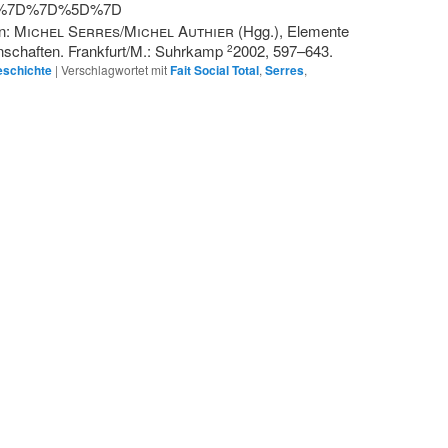
2%7D%7D%5D%7D
in:
Michel Serres
/
Michel Authier
(Hgg.), Elemente
nschaften. Frankfurt/M.: Suhrkamp
2002, 597–643.
2
eschichte
|
Verschlagwortet mit
Fait Social Total
,
Serres
,