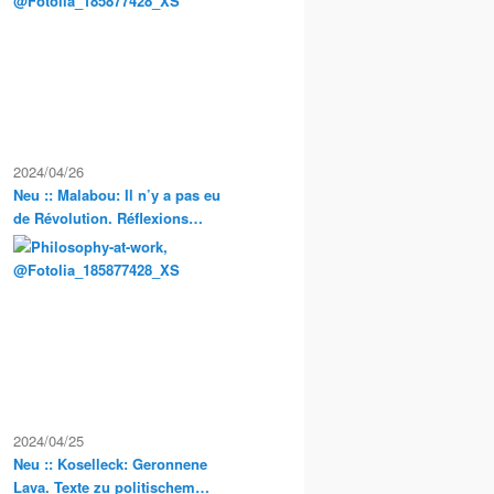
Exkursionen
2024/04/26
Neu :: Malabou: Il n’y a pas eu
de Révolution. Réflexions
anarchistes sur la propriété et
la condition servile en France
2024/04/25
Neu :: Koselleck: Geronnene
Lava. Texte zu politischem