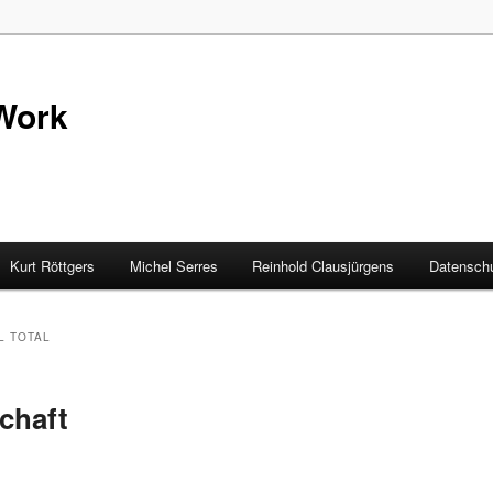
Work
Kurt Röttgers
Michel Serres
Reinhold Clausjürgens
Datenschu
L TOTAL
chaft