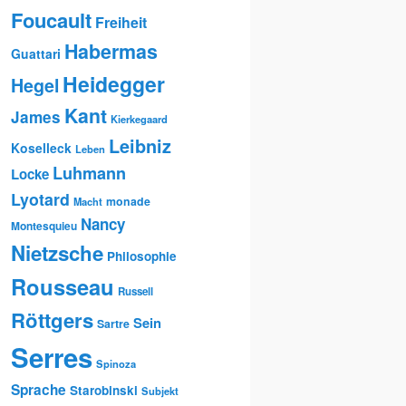
Foucault
Freiheit
Habermas
Guattari
Heidegger
Hegel
Kant
James
Kierkegaard
Leibniz
Koselleck
Leben
Luhmann
Locke
Lyotard
monade
Macht
Nancy
Montesquieu
Nietzsche
Philosophie
Rousseau
Russell
Röttgers
Sein
Sartre
Serres
Spinoza
Sprache
Starobinski
Subjekt