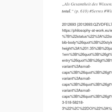
„Als Gesamtheit des Wissens
total
.“ (p. 610) #Serres #Wi
2012693
{2012693:QZVDFEL7
https://philosophy-at-work.eu/
%7B%22status%22%3A%22s
bib-body%26quot%3B%20styl
height%3A%201.35%3B%20pa
1em%3B%26quot%3B%26gt%
entry%26quot%3B%26gt%3B%
variant%3Asmall-
caps%3B%26quot%3B%26gt%
variant%3Asmall-
caps%3B%26quot%3B%26gt%
variant%3Asmall-
caps%3B%26quot%3B%26gt%
3-518-58218-
3%22%2C%22DOI%22%3A%2