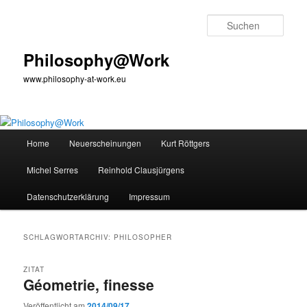
Zum
Zum
primären
sekundären
Such
Inhalt
Inhalt
springen
springen
Philosophy@Work
www.philosophy-at-work.eu
Hauptmenü
Home
Neuerscheinungen
Kurt Röttgers
Michel Serres
Reinhold Clausjürgens
Datenschutzerklärung
Impressum
SCHLAGWORTARCHIV:
PHILOSOPHER
ZITAT
Géometrie, finesse
Veröffentlicht am
2014/09/17