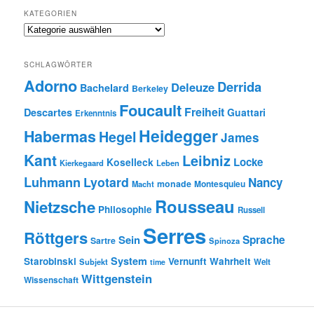
KATEGORIEN
Kategorien
SCHLAGWÖRTER
Adorno
Derrida
Deleuze
Bachelard
Berkeley
Foucault
Freiheit
Descartes
Guattari
Erkenntnis
Heidegger
Habermas
Hegel
James
Kant
Leibniz
Locke
Koselleck
Kierkegaard
Leben
Luhmann
Lyotard
Nancy
monade
Montesquieu
Macht
Rousseau
Nietzsche
Philosophie
Russell
Serres
Röttgers
Sein
Sprache
Sartre
Spinoza
System
Starobinski
Vernunft
Wahrheit
Subjekt
Welt
time
Wittgenstein
Wissenschaft