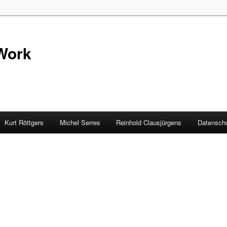
Work
Kurt Röttgers
Michel Serres
Reinhold Clausjürgens
Datenschu