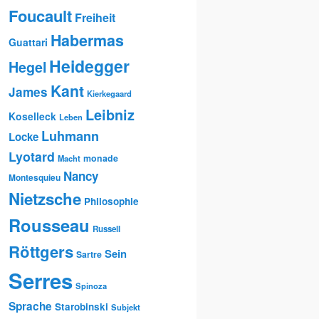
Foucault
Freiheit
Habermas
Guattari
Heidegger
Hegel
Kant
James
Kierkegaard
Leibniz
Koselleck
Leben
Luhmann
Locke
Lyotard
monade
Macht
Nancy
Montesquieu
Nietzsche
Philosophie
Rousseau
Russell
Röttgers
Sein
Sartre
Serres
Spinoza
Sprache
Starobinski
Subjekt