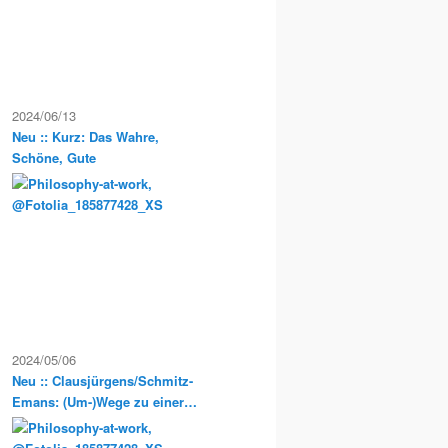
2024/06/13
Neu :: Kurz: Das Wahre,
Schöne, Gute
2024/05/06
Neu :: Clausjürgens/Schmitz-
Emans: (Um-)Wege zu einer
Sozialphilosophie der
Postmoderne. Philosophische