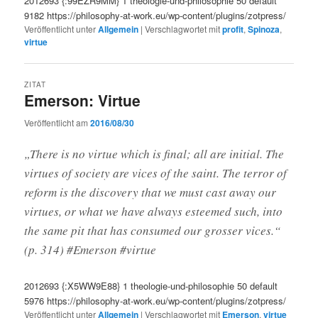
2012693
{:99EZR9MM}
1
theologie-und-philosophie
50
default
9182
https://philosophy-at-work.eu/wp-content/plugins/zotpress/
Veröffentlicht unter
Allgemein
|
Verschlagwortet mit
profit
,
Spinoza
,
virtue
ZITAT
Emerson: Virtue
Veröffentlicht am
2016/08/30
„There is no virtue which is final; all are initial. The
virtues of society are vices of the saint. The terror of
reform is the discovery that we must cast away our
virtues, or what we have always esteemed such, into
the same pit that has consumed our grosser vices.“
(p. 314) #Emerson #virtue
2012693
{:X5WW9E88}
1
theologie-und-philosophie
50
default
5976
https://philosophy-at-work.eu/wp-content/plugins/zotpress/
Veröffentlicht unter
Allgemein
|
Verschlagwortet mit
Emerson
,
virtue