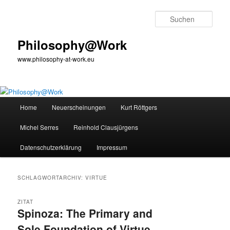
Zum
Zum
primären
sekundären
Such
Inhalt
Inhalt
springen
springen
Philosophy@Work
www.philosophy-at-work.eu
Hauptmenü
Home
Neuerscheinungen
Kurt Röttgers
Michel Serres
Reinhold Clausjürgens
Datenschutzerklärung
Impressum
SCHLAGWORTARCHIV:
VIRTUE
ZITAT
Spinoza: The Primary and
Sole Foundation of Virtue