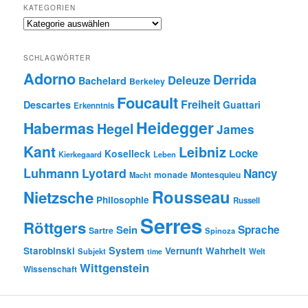
KATEGORIEN
Kategorien
SCHLAGWÖRTER
Adorno
Derrida
Deleuze
Bachelard
Berkeley
Foucault
Freiheit
Descartes
Guattari
Erkenntnis
Heidegger
Habermas
Hegel
James
Kant
Leibniz
Locke
Koselleck
Kierkegaard
Leben
Luhmann
Lyotard
Nancy
monade
Montesquieu
Macht
Rousseau
Nietzsche
Philosophie
Russell
Serres
Röttgers
Sein
Sprache
Sartre
Spinoza
System
Starobinski
Vernunft
Wahrheit
Subjekt
Welt
time
Wittgenstein
Wissenschaft