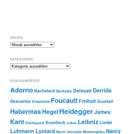
ARCHIV
Archiv
KATEGORIEN
Kategorien
SCHLAGWÖRTER
Adorno
Derrida
Deleuze
Bachelard
Berkeley
Foucault
Freiheit
Descartes
Guattari
Erkenntnis
Heidegger
Habermas
Hegel
James
Kant
Leibniz
Locke
Koselleck
Kierkegaard
Leben
Luhmann
Lyotard
Nancy
monade
Montesquieu
Macht