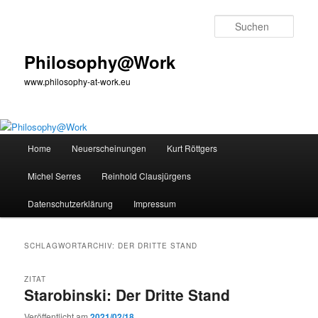
Zum
Zum
primären
sekundären
Such
Inhalt
Inhalt
springen
springen
Philosophy@Work
www.philosophy-at-work.eu
Hauptmenü
Home
Neuerscheinungen
Kurt Röttgers
Michel Serres
Reinhold Clausjürgens
Datenschutzerklärung
Impressum
SCHLAGWORTARCHIV:
DER DRITTE STAND
ZITAT
Starobinski: Der Dritte Stand
Veröffentlicht am
2021/02/18