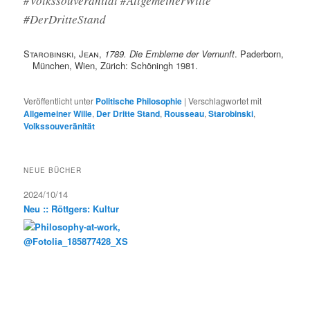
#Volkssouveränität #AllgemeinerWille
#DerDritteStand
Starobinski, Jean
,
1789. Die Embleme der Vernunft
. Paderborn,
München, Wien, Zürich: Schöningh 1981.
Veröffentlicht unter
Politische Philosophie
|
Verschlagwortet mit
Allgemeiner Wille
,
Der Dritte Stand
,
Rousseau
,
Starobinski
,
Volkssouveränität
NEUE BÜCHER
2024/10/14
Neu :: Röttgers: Kultur