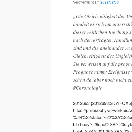
Veröffentlicht am
2022/02/03
„Die Gleichzeitigkeit der Un
handelt es sich um unterschi
dieser zeitlichen Brechung s
nach den erfragten Handlun
sind und die aneinander zu 
Gleichzeitigkeit des Ungleic
Sie verweisen auf die progno
Prognose nimmt Ereignisse v
schon da, aber noch nicht ei
#Chronologie
2012693
{2012693:2KYIFQX5
https://philosophy-at-work.eu/
%7B%22status%22%3A%22s
bib-body%26quot%3B%20styl
height%3A%201.35%3B%20pa