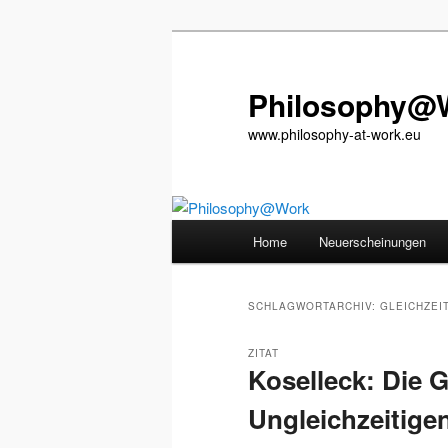
Zum
Zum
primären
sekundären
Inhalt
Inhalt
Philosophy@
springen
springen
www.philosophy-at-work.eu
Hauptmenü
Home
Neuerscheinungen
SCHLAGWORTARCHIV:
GLEICHZEI
ZITAT
Koselleck: Die G
Ungleichzeitige