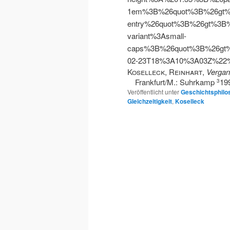
1em%3B%26quot%3B%26gt%
entry%26quot%3B%26gt%3B%
variant%3Asmall-
caps%3B%26quot%3B%26gt
02-23T18%3A10%3A03Z%2
Koselleck, Reinhart
,
Vergan
Frankfurt/M.: Suhrkamp
19
3
Veröffentlicht unter
Geschichtsphilo
Gleichzeitigkeit
,
Koselleck