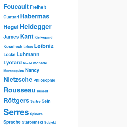
Foucault
Freiheit
Habermas
Guattari
Heidegger
Hegel
Kant
James
Kierkegaard
Leibniz
Koselleck
Leben
Luhmann
Locke
Lyotard
monade
Macht
Nancy
Montesquieu
Nietzsche
Philosophie
Rousseau
Russell
Röttgers
Sein
Sartre
Serres
Spinoza
Sprache
Starobinski
Subjekt