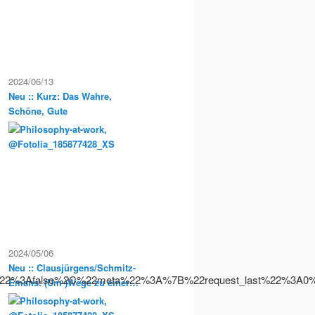
2024/06/13
Neu :: Kurz: Das Wahre,
Schöne, Gute
2024/05/06
Neu :: Clausjürgens/Schmitz-
e%22%3Afalse%2C%22meta%22%3A%7B%22request_last%22%3
Emans: (Um-)Wege zu einer
Sozialphilosophie der
Postmoderne. Philosophische