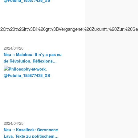
Exkursionen
%2C%20%26lt%3Bi%26gt%3BVergangene%20Zukunft.%20Zur%
2024/04/26
Neu :: Malabou: Il n’y a pas eu
de Révolution. Réflexions
anarchistes sur la propriété et
la condition servile en France
2024/04/25
Neu :: Koselleck: Geronnene
Lava. Texte zu politischem