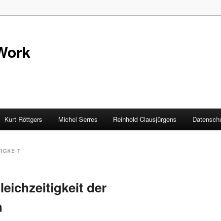
Work
Kurt Röttgers
Michel Serres
Reinhold Clausjürgens
Datenschu
TIGKEIT
leichzeitigkeit der
n