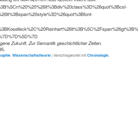
3B%5Cn%20%20%26lt%3Bdiv%20class%3D%26quot%3Bcsl-
26lt%3Bspan%20style%3D%26quot%3Bfont-
%3BKoselleck%2C%20Reinhart%26lt%3B%5C%2Fspan%26gt%3B
2%7D%7D%5D%7D
gene Zukunft. Zur Semantik geschichtlicher Zeiten
.
95.
sophie
,
Wissenschaftstheorie
|
Verschlagwortet mit
Chronologie
,