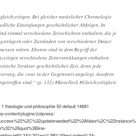
gleichzeitigen. Bei gleicher natürlicher Chronologie
edliche Einstufungen geschichtlicher Abfolgen. In
ind einmal verschiedene Zeitschichten enthalten, die je
gsträgern oder Zuständen von verschiedener Dauer
messen wären. Ebenso sind in dem Begriff der
hzeitigen verschiedene Zeiterstrekkungen enthalten.
stische Struktur geschichtlicher Zeit, denn jede
orweg, die zwar in der Gegenwart angelegt, insofern
ngetroffen sind.“ (p. 132) #Koselleck #Gleichzeitigkeit
}
1
theologie-und-philosophie
50
default
14681
wp-content/plugins/zotpress/
uccess%22%2C%22updateneeded%22%3Afalse%2C%22instanc
e%3D%26quot%3Bline-
dding-left%3A%201em%3B%20text-indent%3A-