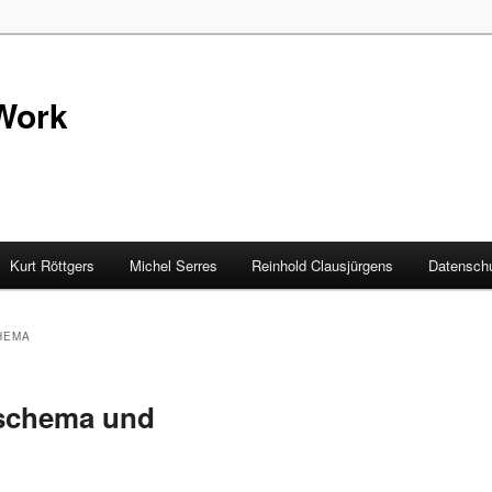
Work
Kurt Röttgers
Michel Serres
Reinhold Clausjürgens
Datenschu
HEMA
schema und