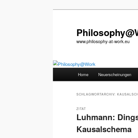
Zum
Zum
primären
sekundären
Inhalt
Inhalt
Philosophy@
springen
springen
www.philosophy-at-work.eu
Hauptmenü
Home
Neuerscheinungen
SCHLAGWORTARCHIV:
KAUSALSC
ZITAT
Luhmann: Ding
Kausalschema