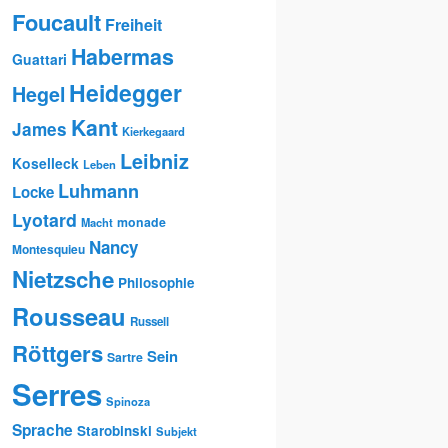
Foucault
Freiheit
Habermas
Guattari
Heidegger
Hegel
Kant
James
Kierkegaard
Leibniz
Koselleck
Leben
Luhmann
Locke
Lyotard
monade
Macht
Nancy
Montesquieu
Nietzsche
Philosophie
Rousseau
Russell
Röttgers
Sein
Sartre
Serres
Spinoza
Sprache
Starobinski
Subjekt