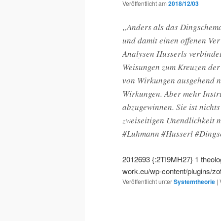
Veröffentlicht am
2018/12/03
„Anders als das Dingschema
und damit einen offenen Ve
Analysen Husserls verbindet
Weisungen zum Kreuzen der 
von Wirkungen ausgehend n
Wirkungen. Aber mehr Instru
abzugewinnen. Sie ist nichts
zweiseitigen Unendlichkeit 
#Luhmann #Husserl #Dings
2012693
{:2TI9MH27}
1
theolo
work.eu/wp-content/plugins/zo
Veröffentlicht unter
Systemtheorie
|