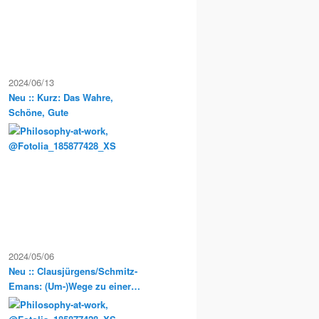
2024/06/13
Neu :: Kurz: Das Wahre,
Schöne, Gute
2024/05/06
Neu :: Clausjürgens/Schmitz-
Emans: (Um-)Wege zu einer
Sozialphilosophie der
Postmoderne. Philosophische