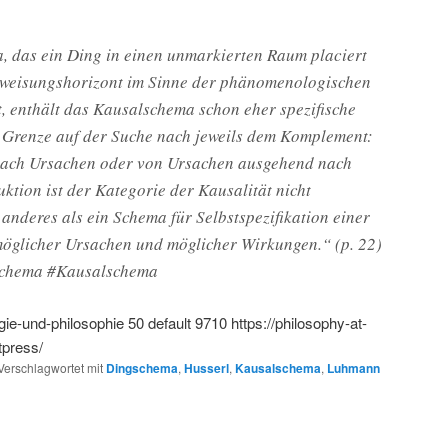
, das ein Ding in einen unmarkierten Raum placiert
rweisungshorizont im Sinne der phänomenologischen
, enthält das Kausalschema schon eher spezifische
Grenze auf der Suche nach jeweils dem Komplement:
ach Ursachen oder von Ursachen ausgehend nach
ktion ist der Kategorie der Kausalität nicht
 anderes als ein Schema für Selbstspezifikation einer
möglicher Ursachen und möglicher Wirkungen.“ (p. 22)
chema #Kausalschema
gie-und-philosophie
50
default
9710
https://philosophy-at-
tpress/
Verschlagwortet mit
Dingschema
,
Husserl
,
Kausalschema
,
Luhmann